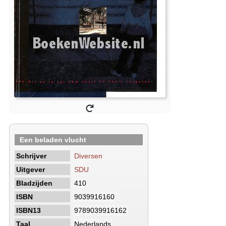
Een beladen vlucht
Schrijver
Diversen
Uitgever
SDU
Bladzijden
410
ISBN
9039916160
ISBN13
9789039916162
Taal
Nederlands