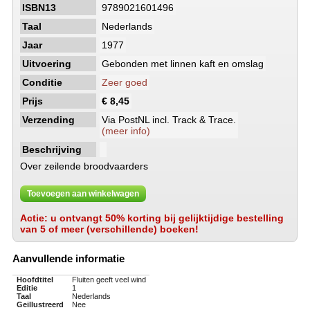
ISBN13
9789021601496
Taal
Nederlands
Jaar
1977
Uitvoering
Gebonden met linnen kaft en omslag
Conditie
Zeer goed
Prijs
€ 8,45
Verzending
Via PostNL incl. Track & Trace.
(meer info)
Beschrijving
Over zeilende broodvaarders
Toevoegen aan winkelwagen
Actie: u ontvangt 50% korting bij gelijktijdige bestelling
van 5 of meer (verschillende) boeken!
Aanvullende informatie
Hoofdtitel
Fluiten geeft veel wind
Editie
1
Taal
Nederlands
Geillustreerd
Nee