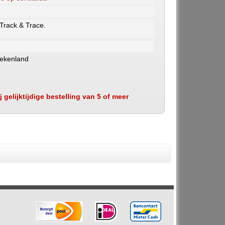
 Track & Trace.
iekenland
 gelijktijdige bestelling van 5 of meer