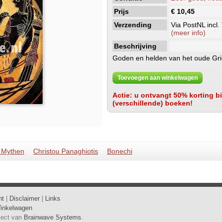
Prijs
€ 10,45
Verzending
Via PostNL incl.
(meer info)
Beschrijving
Goden en helden van het oude Gr
Toevoegen aan winkelwagen
Actie: u ontvangt 50% korting bij
(verschillende) boeken!
/ Mythen
Christou Panaghiotis
Bonechi
ht
|
Disclaimer
|
Links
inkelwagen
oject van
Brainwave Systems
.