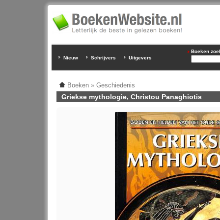
Boeken zoeke
Nieuw
Schrijvers
Uitgevers
Boeken
»
Geschiedenis
Griekse mythologie, Christou Panaghiotis