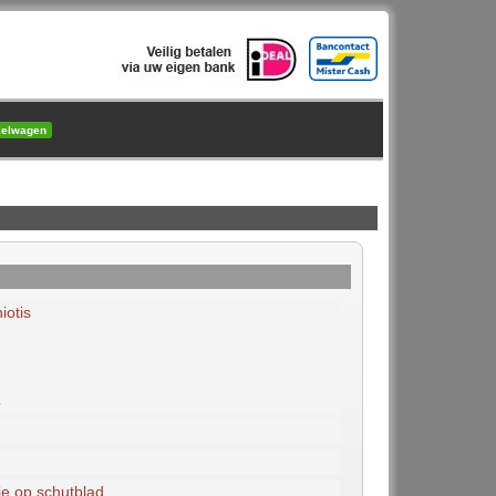
kelwagen
iotis
5
ie op schutblad