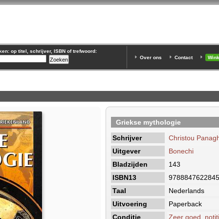
n: op titel, schrijver, ISBN of trefwoord:
Over ons
Contact
Win
Griekse mythologie
Schrijver
Christou Panagh
Uitgever
Bonechi
Bladzijden
143
ISBN13
978884762284
Taal
Nederlands
Uitvoering
Paperback
Conditie
Zeer goed, notit