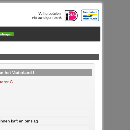
kelwagen
n het Vaderland I
terer G.
nnen kaft en omslag