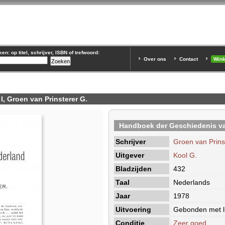
n: op titel, schrijver, ISBN of trefwoord:
Over ons
Contact
Win
, Groen van Prinsterer G.
Handboek der Geschiedenis va
Schrijver
Groen van Prins
Uitgever
Kool G.
Bladzijden
432
Taal
Nederlands
Jaar
1978
Uitvoering
Gebonden met li
Conditie
Zeer goed