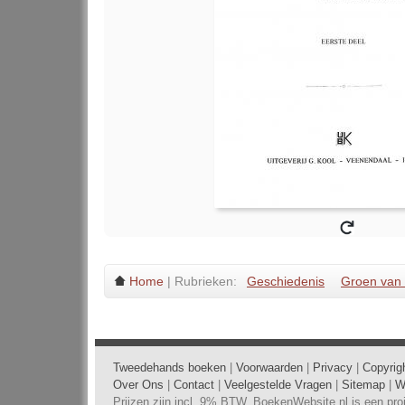
Home
| Rubrieken:
Geschiedenis
Groen van 
Tweedehands boeken
|
Voorwaarden
|
Privacy
|
Copyrig
Over Ons
|
Contact
|
Veelgestelde Vragen
|
Sitemap
|
W
Prijzen zijn incl. 9% BTW. BoekenWebsite.nl is een pr