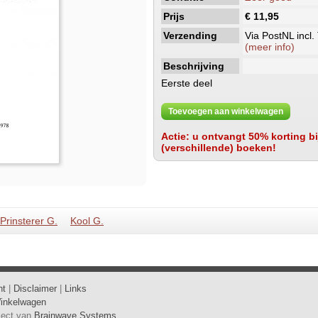
Prijs
€ 11,95
Verzending
Via PostNL incl.
(meer info)
Beschrijving
Eerste deel
Toevoegen aan winkelwagen
Actie: u ontvangt 50% korting bij
(verschillende) boeken!
Prinsterer G.
Kool G.
ht
|
Disclaimer
|
Links
inkelwagen
oject van
Brainwave Systems
.