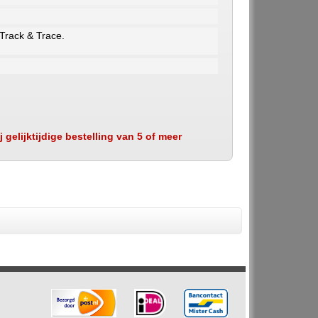
 Track & Trace.
 gelijktijdige bestelling van 5 of meer