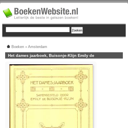
Boeken
»
Amsterdam
Het dames jaarboek, Buisonje-Klijn Emily de