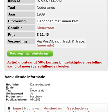
ISBN13
9789071442261
Taal
Nederlands
Jaar
1989
Uitvoering
Gebonden met linnen kaft
Conditie
Nieuwstaat
Prijs
€ 11,45
Verzending
Via PostNL incl. Track & Trace.
(meer info)
Toevoegen aan winkelwagen
Actie: u ontvangt 50% korting bij gelijktijdige bestelling
van 5 of meer (verschillende) boeken!
Aanvullende informatie
Hoofdtitel
Dames-jaarboek
Editie
1
Taal
Nederlands
Geillustreerd
Ja
Productvorm
Hardback
Publicatiedatum
07-1989
Home
| Rubrieken:
Amsterdam
Geschiedenis