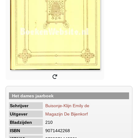
Het dames jaarboek
Schrijver
Buisonje-Klijn Emily de
Uitgever
Magazijn De Bijenkorf
Bladzijden
210
ISBN
9071442268