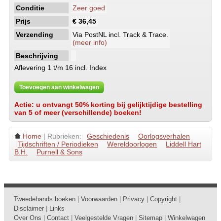
Conditie
Zeer goed
Prijs
€ 36,45
Verzending
Via PostNL incl. Track & Trace.
(meer info)
Beschrijving
Aflevering 1 t/m 16 incl. Index
Toevoegen aan winkelwagen
Actie: u ontvangt 50% korting bij gelijktijdige bestelling
van 5 of meer (verschillende) boeken!
Home
| Rubrieken:
Geschiedenis
Oorlogsverhalen
Tijdschriften / Periodieken
Wereldoorlogen
Liddell Hart
B.H.
Purnell & Sons
Tweedehands boeken
|
Voorwaarden
|
Privacy
|
Copyright
|
Disclaimer
|
Links
Over Ons
|
Contact
|
Veelgestelde Vragen
|
Sitemap
|
Winkelwagen