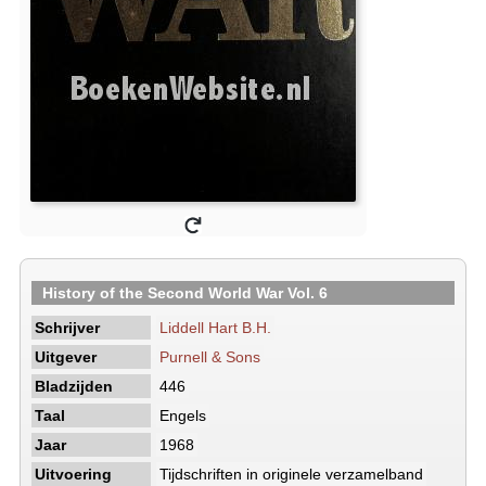
History of the Second World War Vol. 6
Schrijver
Liddell Hart B.H.
Uitgever
Purnell & Sons
Bladzijden
446
Taal
Engels
Jaar
1968
Uitvoering
Tijdschriften in originele verzamelband