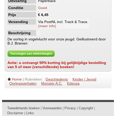
Uitvoering
Paperback
Conditie
Goed
Prijs
€ 6,45
Verzending
Via PostNL incl. Track & Trace.
(meer info)
Beschrijving
De oorlog in vogelvlucht voor onze jeugd. Geillustreerd door
B.J. Brienen
Toevoegen aan winkelwagen
Actie: u ontvangt 50% korting bij gelijktijdige bestelling
van 5 of meer (verschillende) boeken!
Home
| Rubrieken:
Geschiedenis
Kinder / Jeugd
Oorlogsverhalen
Monster A.C.
Edecea
Tweedehands boeken
|
Voorwaarden
|
Privacy
|
Copyright
|
Disclaimer
|
Links