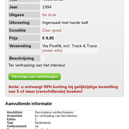
Jaar
1994
Uitgave
6e druk
Uitvoering
Ingenaaid met harde kaft
Conditie
Zeer goed
Prijs
€ 9,95
Verzending
Via PostNL incl. Track & Trace.
(meer info)
Beschrijving
Ter verfraaiing van het interieur
Toevoegen aan winkelwagen
Actie: u ontvangt 50% korting bij gelijktijdige bestelling
van 5 of meer (verschillende) boeken!
Aanvullende informatie
Hoofdtitel
Decoratieve verftechnieken
Ondertitel
ter verfraaiing van het interieur
Editie
1
Taal
Nederlands
Geillustreerd
Ja