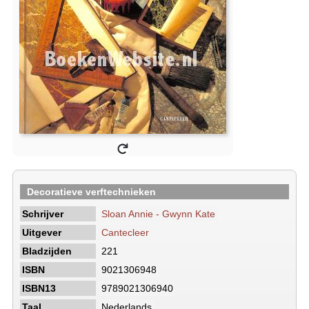
Decoratieve verftechnieken
Schrijver
Sloan Annie - Gwynn Kate
Uitgever
Cantecleer
Bladzijden
221
ISBN
9021306948
ISBN13
9789021306940
Taal
Nederlands