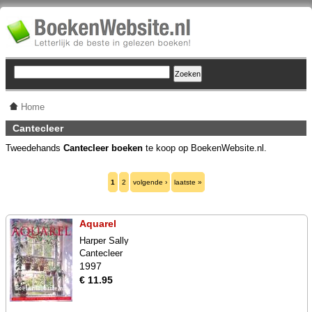
Home
Cantecleer
Tweedehands
Cantecleer boeken
te koop op BoekenWebsite.nl.
1
2
volgende ›
laatste »
Aquarel
Harper Sally
Cantecleer
1997
€ 11.95