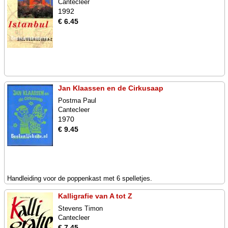
Cantecleer
1992
€ 6.45
Jan Klaassen en de Cirkusaap
Postma Paul
Cantecleer
1970
€ 9.45
Handleiding voor de poppenkast met 6 spelletjes.
Kalligrafie van A tot Z
Stevens Timon
Cantecleer
€ 7.45