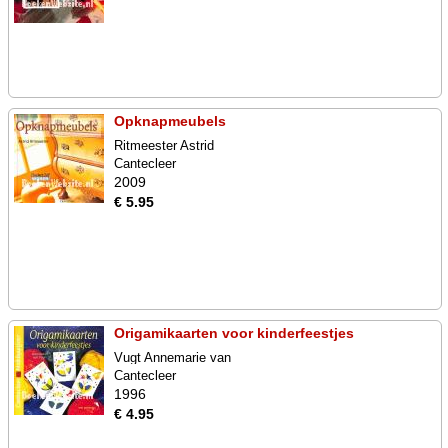
Opknapmeubels
Ritmeester Astrid
Cantecleer
2009
€ 5.95
Origamikaarten voor kinderfeestjes
Vugt Annemarie van
Cantecleer
1996
€ 4.95