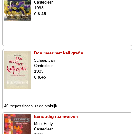
Cantecleer
1998
€ 8.45
Doe meer met kalligrafie
Schaap Jan
Cantecleer
1989
€ 6.45
40 toepassingen uit de praktijk
Eenoudig raamweven
Mooi Hetty
Cantecleer