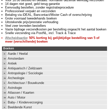
Voor 16:00 besteld en betaald: normaliter dezelfde werkdag verzonden
14 dagen niet goed, geld terug garantie
Eenvoudig bestellen, zonder registratieprocedure
Professioneel verpakt en verzonden
Betaling via iDEAL, Bancontact/Mister Cash of overschrijving
Grote voorraad tweedehands boeken
Uitstekende prijs/prestatie verhouding
Veel zeer tevreden bestellers
Vaste bijdrage verzendkosten per bestelling ongeacht het aantal boeken
Snelle verzending via PostNL, incl. Track & Trace
Afscheidsactie
: 50% korting bij gelijktijdige bestelling van 5 of
meer (verschillende) boeken
Boeken
Aarde / Heelal
Amsterdam
Antiek
Antiquarisch / Zeldzaam
Antropologie / Sociologie
Archeologie
Architectuur / Bouwkunde
Astrologie
Atlassen / Kaarten
Auto / Motor
Baby- / Kinderverzorging
Beeldende Kunst