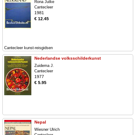
Rona Jutke
Cantecleer
1981
€ 12.45
Cantecleer kunst-reisgidsen
Nederlandse volksschilderkunst
Zuidema J.
Cantecleer
1977
€ 5.95
Nepal
Wiesner Ulrich
Cantecleer