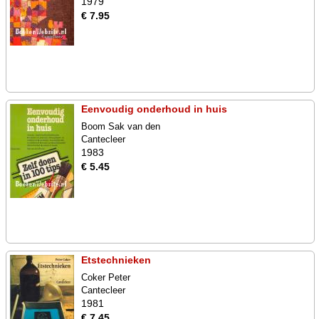
1979
€ 7.95
Eenvoudig onderhoud in huis
Boom Sak van den
Cantecleer
1983
€ 5.45
Etstechnieken
Coker Peter
Cantecleer
1981
€ 7.45