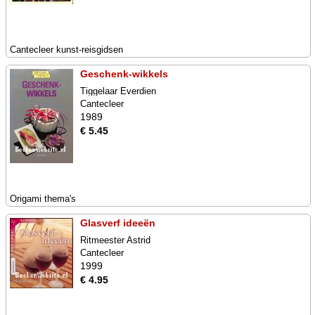
Cantecleer kunst-reisgidsen
Geschenk-wikkels
Tiggelaar Everdien
Cantecleer
1989
€ 5.45
Origami thema's
Glasverf ideeën
Ritmeester Astrid
Cantecleer
1999
€ 4.95