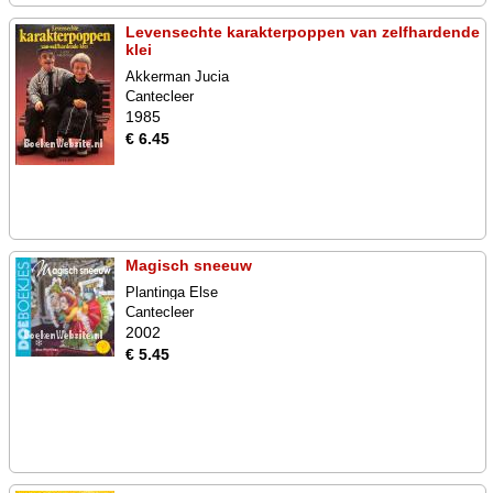
Levensechte karakterpoppen van zelfhardende
klei
Akkerman Jucia
Cantecleer
1985
€ 6.45
Magisch sneeuw
Plantinga Else
Cantecleer
2002
€ 5.45