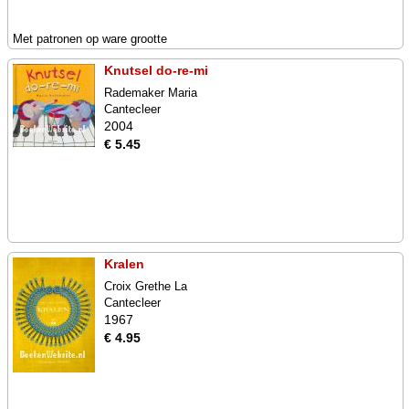
Met patronen op ware grootte
Knutsel do-re-mi
Rademaker Maria
Cantecleer
2004
€ 5.45
Kralen
Croix Grethe La
Cantecleer
1967
€ 4.95