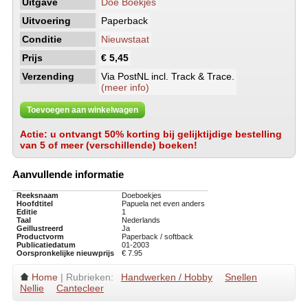
Uitgave
Doe Boekjes
Uitvoering
Paperback
Conditie
Nieuwstaat
Prijs
€ 5,45
Verzending
Via PostNL incl. Track & Trace.
(meer info)
Toevoegen aan winkelwagen
Actie: u ontvangt 50% korting bij gelijktijdige bestelling
van 5 of meer (verschillende) boeken!
Aanvullende informatie
Reeksnaam
Doeboekjes
Hoofdtitel
Papuela net even anders
Editie
1
Taal
Nederlands
Geillustreerd
Ja
Productvorm
Paperback / softback
Publicatiedatum
01-2003
Oorspronkelijke nieuwprijs
€ 7.95
Home
| Rubrieken:
Handwerken / Hobby
Snellen
Nellie
Cantecleer