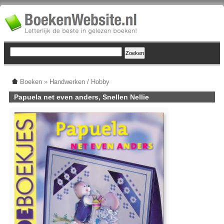
Boeken
»
Handwerken / Hobby
Papuela net even anders, Snellen Nellie