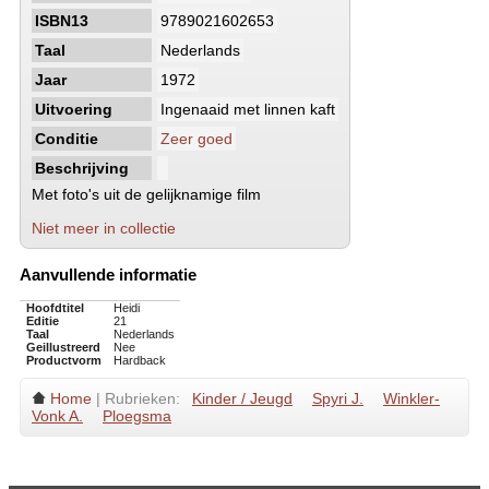
ISBN13
9789021602653
Taal
Nederlands
Jaar
1972
Uitvoering
Ingenaaid met linnen kaft
Conditie
Zeer goed
Beschrijving
Met foto's uit de gelijknamige film
Niet meer in collectie
Aanvullende informatie
Hoofdtitel
Heidi
Editie
21
Taal
Nederlands
Geillustreerd
Nee
Productvorm
Hardback
Home
| Rubrieken:
Kinder / Jeugd
Spyri J.
Winkler-
Vonk A.
Ploegsma