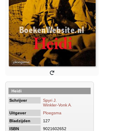
Heidi
Schrijver
Spyri J.
Winkler-Vonk A.
Uitgever
Ploegsma
Bladzijden
127
ISBN
9021602652