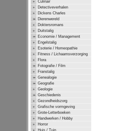
Culinair
Detectiveverhalen
Dickens Charles
Dierenwereld
Doktersromans
Duitstalig
Economie / Management
Engelstalig
Esoterie / Homeopathie
Fitness / Lichaamsverzorging
Flora
Fotografie / Film
Franstalig
Genealogie
Geografie
Geologie
Geschiedenis
Gezondheidszorg
Grafische vormgeving
Grote-Letterboeken
Handwerken / Hobby
Horror
Huis / Tuin