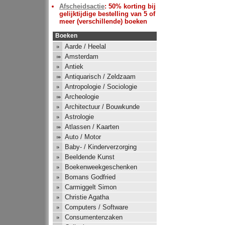
Afscheidsactie
: 50% korting bij
gelijktijdige bestelling van 5 of
meer (verschillende) boeken
Boeken
Aarde / Heelal
Amsterdam
Antiek
Antiquarisch / Zeldzaam
Antropologie / Sociologie
Archeologie
Architectuur / Bouwkunde
Astrologie
Atlassen / Kaarten
Auto / Motor
Baby- / Kinderverzorging
Beeldende Kunst
Boekenweekgeschenken
Bomans Godfried
Carmiggelt Simon
Christie Agatha
Computers / Software
Consumentenzaken