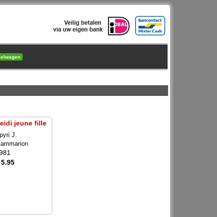
kelwagen
eidi jeune fille
pyri J.
lammarion
981
 5.95