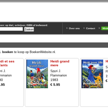
n: op titel, schrijver, ISBN of trefwoord:
Over ons
Contact
Win
J. boeken
te koop op BoekenWebsite.nl.
di et ses
Heidi grand
H
fants
mere
S
ri J.
Spyri J.
F
ammarion
Flammarion
1
80
1983
€
.95
€ 5.95