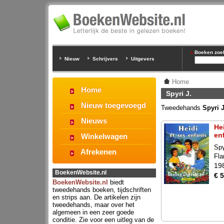
Boeken zoeke
Nieuw
Schrijvers
Uitgevers
Home
Home
Spyri J.
Nieuw toegevoegd
Tweedehands
Spyri 
Nieuws
Hei
en
Winkelwagen
Spy
Afrekenen
Fl
19
BoekenWebsite.nl
€ 5
BoekenWebsite.nl
biedt
tweedehands boeken, tijdschriften
en strips aan. De artikelen zijn
tweedehands, maar over het
algemeen in een zeer goede
conditie. Zie voor een uitleg van de