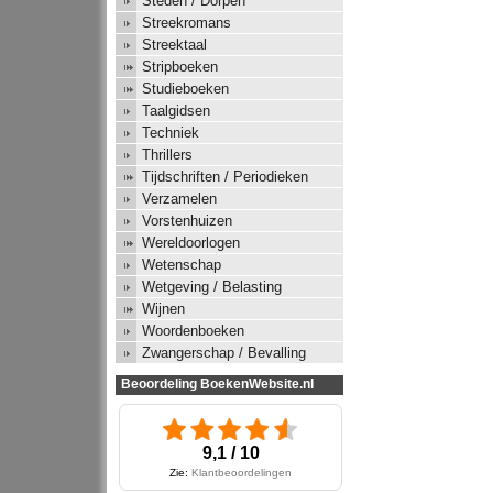
Steden / Dorpen
Streekromans
Streektaal
Stripboeken
Studieboeken
Taalgidsen
Techniek
Thrillers
Tijdschriften / Periodieken
Verzamelen
Vorstenhuizen
Wereldoorlogen
Wetenschap
Wetgeving / Belasting
Wijnen
Woordenboeken
Zwangerschap / Bevalling
Beoordeling BoekenWebsite.nl
9,1 / 10
Zie:
Klantbeoordelingen