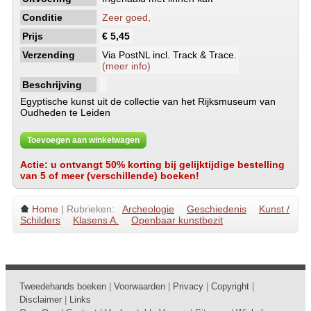
Conditie
Zeer goed,
Prijs
€ 5,45
Verzending
Via PostNL incl. Track & Trace.
(meer info)
Beschrijving
Egyptische kunst uit de collectie van het Rijksmuseum van
Oudheden te Leiden
Toevoegen aan winkelwagen
Actie: u ontvangt 50% korting bij gelijktijdige bestelling
van 5 of meer (verschillende) boeken!
Home
| Rubrieken:
Archeologie
Geschiedenis
Kunst /
Schilders
Klasens A.
Openbaar kunstbezit
Tweedehands boeken
|
Voorwaarden
|
Privacy
|
Copyright
|
Disclaimer
|
Links