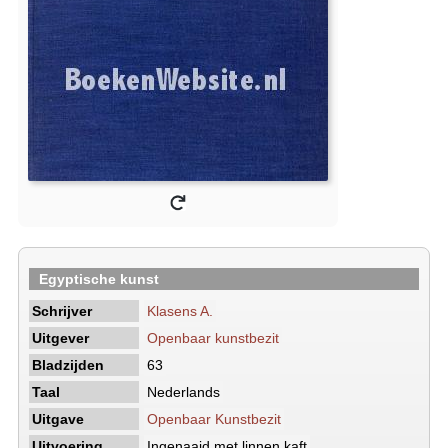
Egyptische kunst
Schrijver
Klasens A.
Uitgever
Openbaar kunstbezit
Bladzijden
63
Taal
Nederlands
Uitgave
Openbaar Kunstbezit
Uitvoering
Ingenaaid met linnen kaft