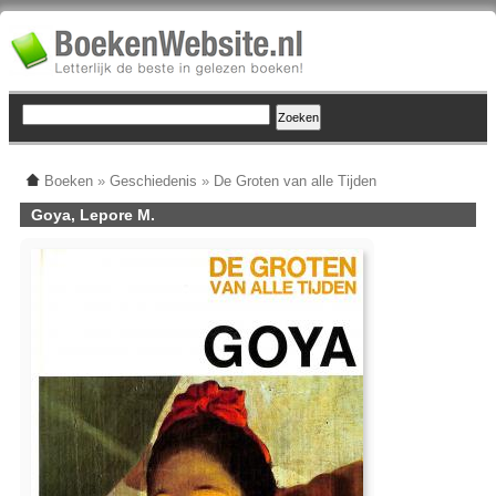
Boeken
»
Geschiedenis
»
De Groten van alle Tijden
Goya, Lepore M.