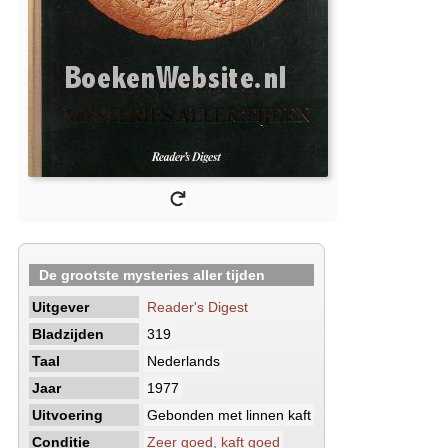
De grootste mysteries aller tijden
Uitgever
Reader's Digest
Bladzijden
319
Taal
Nederlands
Jaar
1977
Uitvoering
Gebonden met linnen kaft
Conditie
Zeer goed, kaft goed