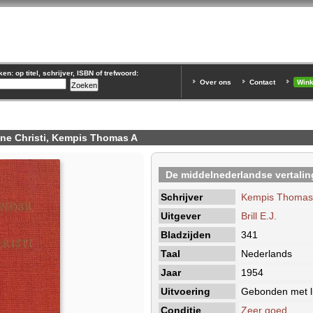
n: op titel, schrijver, ISBN of trefwoord:
Over ons
Contact
Win
one Christi, Kempis Thomas A
De middelnederlandse vertaling
Schrijver
Kempis Thomas
Uitgever
Brill E.J.
Bladzijden
341
Taal
Nederlands
Jaar
1954
Uitvoering
Gebonden met li
Conditie
Zeer goed