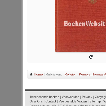
Home
| Rubrieken:
Religie
Kempis Thomas 
Tweedehands boeken
|
Voorwaarden
|
Privacy
|
Copyrig
Over Ons
|
Contact
|
Veelgestelde Vragen
|
Sitemap
|
W
Prijzen zijn incl. 9% BTW. BoekenWebsite.nl is een pr