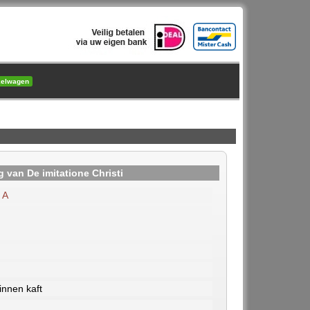
kelwagen
 van De imitatione Christi
 A
nnen kaft