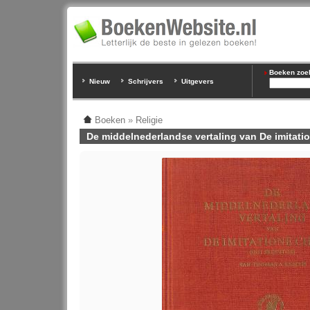
Boeken zoeke
Nieuw
Schrijvers
Uitgevers
Boeken
»
Religie
De middelnederlandse vertaling van De imitati