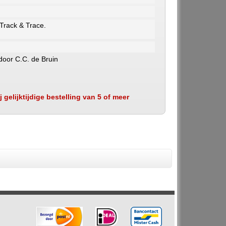
 Track & Trace.
 door C.C. de Bruin
 gelijktijdige bestelling van 5 of meer