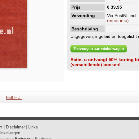
Prijs
€ 39,95
Verzending
Via PostNL incl.
(meer info)
Beschrijving
Uitgegeven, ingeleid en toegelicht
Toevoegen aan winkelwagen
Actie: u ontvangt 50% korting bij
(verschillende) boeken!
A
Brill E.J.
ht
|
Disclaimer
|
Links
inkelwagen
oject van
Brainwave Systems
.