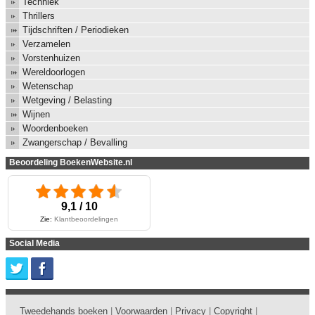
Techniek
Thrillers
Tijdschriften / Periodieken
Verzamelen
Vorstenhuizen
Wereldoorlogen
Wetenschap
Wetgeving / Belasting
Wijnen
Woordenboeken
Zwangerschap / Bevalling
Beoordeling BoekenWebsite.nl
9,1 / 10
Zie:
Klantbeoordelingen
Social Media
Tweedehands boeken
|
Voorwaarden
|
Privacy
|
Copyright
|