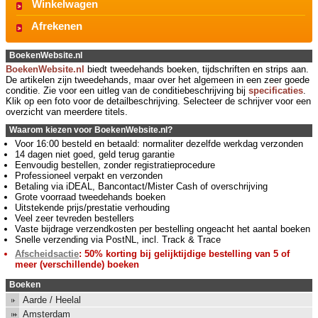
Winkelwagen
Afrekenen
BoekenWebsite.nl
BoekenWebsite.nl
biedt tweedehands boeken, tijdschriften en strips aan.
De artikelen zijn tweedehands, maar over het algemeen in een zeer goede
conditie. Zie voor een uitleg van de conditiebeschrijving bij
specificaties
.
Klik op een foto voor de detailbeschrijving. Selecteer de schrijver voor een
overzicht van meerdere titels.
Waarom kiezen voor BoekenWebsite.nl?
Voor 16:00 besteld en betaald: normaliter dezelfde werkdag verzonden
14 dagen niet goed, geld terug garantie
Eenvoudig bestellen, zonder registratieprocedure
Professioneel verpakt en verzonden
Betaling via iDEAL, Bancontact/Mister Cash of overschrijving
Grote voorraad tweedehands boeken
Uitstekende prijs/prestatie verhouding
Veel zeer tevreden bestellers
Vaste bijdrage verzendkosten per bestelling ongeacht het aantal boeken
Snelle verzending via PostNL, incl. Track & Trace
Afscheidsactie
: 50% korting bij gelijktijdige bestelling van 5 of
meer (verschillende) boeken
Boeken
Aarde / Heelal
Amsterdam