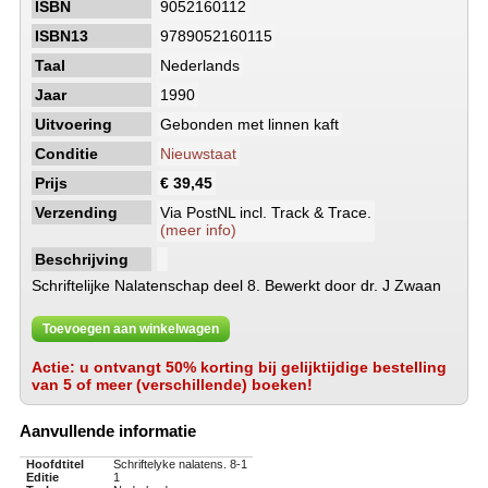
ISBN
9052160112
ISBN13
9789052160115
Taal
Nederlands
Jaar
1990
Uitvoering
Gebonden met linnen kaft
Conditie
Nieuwstaat
Prijs
€ 39,45
Verzending
Via PostNL incl. Track & Trace.
(meer info)
Beschrijving
Schriftelijke Nalatenschap deel 8. Bewerkt door dr. J Zwaan
Toevoegen aan winkelwagen
Actie: u ontvangt 50% korting bij gelijktijdige bestelling
van 5 of meer (verschillende) boeken!
Aanvullende informatie
Hoofdtitel
Schriftelyke nalatens. 8-1
Editie
1