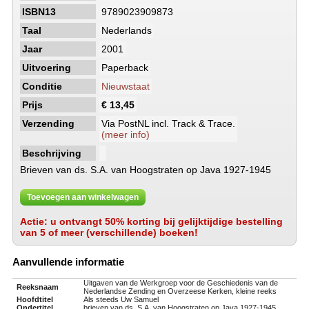
ISBN13
9789023909873
Taal
Nederlands
Jaar
2001
Uitvoering
Paperback
Conditie
Nieuwstaat
Prijs
€ 13,45
Verzending
Via PostNL incl. Track & Trace.
(meer info)
Beschrijving
Brieven van ds. S.A. van Hoogstraten op Java 1927-1945
Toevoegen aan winkelwagen
Actie: u ontvangt 50% korting bij gelijktijdige bestelling
van 5 of meer (verschillende) boeken!
Aanvullende informatie
Uitgaven van de Werkgroep voor de Geschiedenis van de
Reeksnaam
Nederlandse Zending en Overzeese Kerken, kleine reeks
Hoofdtitel
Als steeds Uw Samuel
Ondertitel
brieven van ds. S.A. van Hoogstraten op Java 1927-1945