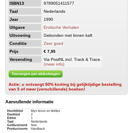
ISBN13
9789051411577
Taal
Nederlands
Jaar
1990
Uitgave
Erotische Verhalen
Uitvoering
Gebonden met linnen kaft
Conditie
Zeer goed
Prijs
€ 7,95
Verzending
Via PostNL incl. Track & Trace.
(meer info)
Toevoegen aan winkelwagen
Actie: u ontvangt 50% korting bij gelijktijdige bestelling
van 5 of meer (verschillende) boeken!
Aanvullende informatie
Hoofdtitel
Myn leven en liefdes
Deeltitel
2
Editie
1
Taal
Nederlands
Geillustreerd
Nee
Productvorm
Hardback