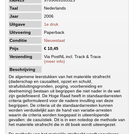
ISBN13
9789069165523
Taal
Nederlands
Jaar
2006
Uitgave
1e druk
Uitvoering
Paperback
Conditie
Nieuwstaat
Prijs
€ 10,45
Verzending
Via PostNL incl. Track & Trace.
(meer info)
Beschrijving
De algemene leerstukken van het materiële strafrecht
(daderschap en causaliteit, opzet en schuld,
strafuitsluitingsgronden, poging, voorbereiding en
deelneming) bestaan uit begrippen die niet nader in de wet
zijn gedefinieerd. De Hoge Raad heeft in standaardarresten
criteria geformuleerd voor de nadere invulling van deze
begrippen. De criteria uit de standaardarresten kunnen
worden verduidelijkt aan de hand van variatie-arresten
waarin de criteria worden toegepast in uiteenlopende
gevallen: de casuïstiek. Dit is in een notedop de methode van
het materiële strafrecht die in dit boek wordt uiteengezet.