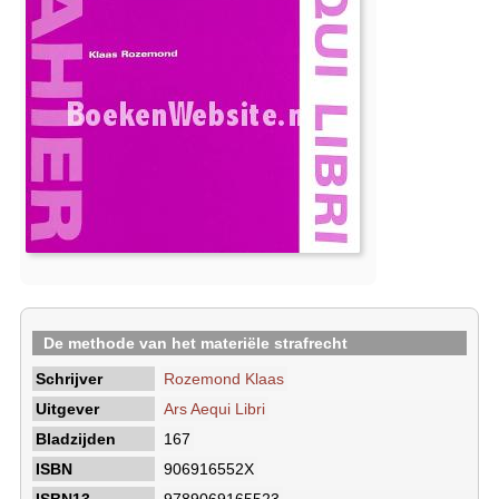
De methode van het materiële strafrecht
Schrijver
Rozemond Klaas
Uitgever
Ars Aequi Libri
Bladzijden
167
ISBN
906916552X