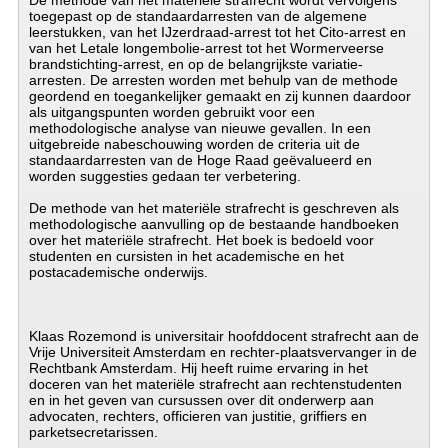
De methode van het materiële strafrecht wordt vervolgens
toegepast op de standaardarresten van de algemene
leerstukken, van het IJzerdraad-arrest tot het Cito-arrest en
van het Letale longembolie-arrest tot het Wormerveerse
brandstichting-arrest, en op de belangrijkste variatie-
arresten. De arresten worden met behulp van de methode
geordend en toegankelijker gemaakt en zij kunnen daardoor
als uitgangspunten worden gebruikt voor een
methodologische analyse van nieuwe gevallen. In een
uitgebreide nabeschouwing worden de criteria uit de
standaardarresten van de Hoge Raad geëvalueerd en
worden suggesties gedaan ter verbetering.
De methode van het materiële strafrecht is geschreven als
methodologische aanvulling op de bestaande handboeken
over het materiële strafrecht. Het boek is bedoeld voor
studenten en cursisten in het academische en het
postacademische onderwijs.
Klaas Rozemond is universitair hoofddocent strafrecht aan de
Vrije Universiteit Amsterdam en rechter-plaatsvervanger in de
Rechtbank Amsterdam. Hij heeft ruime ervaring in het
doceren van het materiële strafrecht aan rechtenstudenten
en in het geven van cursussen over dit onderwerp aan
advocaten, rechters, officieren van justitie, griffiers en
parketsecretarissen.