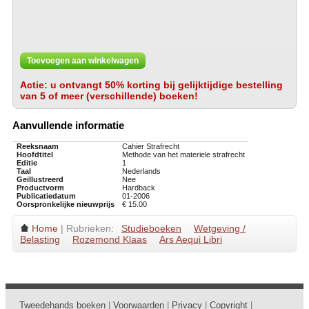
Toevoegen aan winkelwagen
Actie: u ontvangt 50% korting bij gelijktijdige bestelling
van 5 of meer (verschillende) boeken!
Aanvullende informatie
Reeksnaam
Cahier Strafrecht
Hoofdtitel
Methode van het materiele strafrecht
Editie
1
Taal
Nederlands
Geillustreerd
Nee
Productvorm
Hardback
Publicatiedatum
01-2006
Oorspronkelijke nieuwprijs
€ 15.00
Home
| Rubrieken:
Studieboeken
Wetgeving /
Belasting
Rozemond Klaas
Ars Aequi Libri
Tweedehands boeken
|
Voorwaarden
|
Privacy
|
Copyright
|