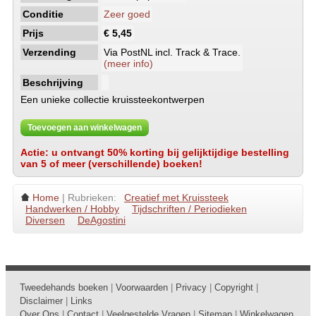
Conditie
Zeer goed
Prijs
€ 5,45
Verzending
Via PostNL incl. Track & Trace.
(meer info)
Beschrijving
Een unieke collectie kruissteekontwerpen
Toevoegen aan winkelwagen
Actie: u ontvangt 50% korting bij gelijktijdige bestelling
van 5 of meer (verschillende) boeken!
Home
| Rubrieken:
Creatief met Kruissteek
Handwerken / Hobby
Tijdschriften / Periodieken
Diversen
DeAgostini
Tweedehands boeken
|
Voorwaarden
|
Privacy
|
Copyright
|
Disclaimer
|
Links
Over Ons
|
Contact
|
Veelgestelde Vragen
|
Sitemap
|
Winkelwagen