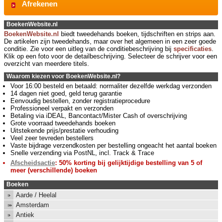
Afrekenen
BoekenWebsite.nl
BoekenWebsite.nl
biedt tweedehands boeken, tijdschriften en strips aan.
De artikelen zijn tweedehands, maar over het algemeen in een zeer goede
conditie. Zie voor een uitleg van de conditiebeschrijving bij
specificaties
.
Klik op een foto voor de detailbeschrijving. Selecteer de schrijver voor een
overzicht van meerdere titels.
Waarom kiezen voor BoekenWebsite.nl?
Voor 16:00 besteld en betaald: normaliter dezelfde werkdag verzonden
14 dagen niet goed, geld terug garantie
Eenvoudig bestellen, zonder registratieprocedure
Professioneel verpakt en verzonden
Betaling via iDEAL, Bancontact/Mister Cash of overschrijving
Grote voorraad tweedehands boeken
Uitstekende prijs/prestatie verhouding
Veel zeer tevreden bestellers
Vaste bijdrage verzendkosten per bestelling ongeacht het aantal boeken
Snelle verzending via PostNL, incl. Track & Trace
Afscheidsactie
: 50% korting bij gelijktijdige bestelling van 5 of
meer (verschillende) boeken
Boeken
Aarde / Heelal
Amsterdam
Antiek