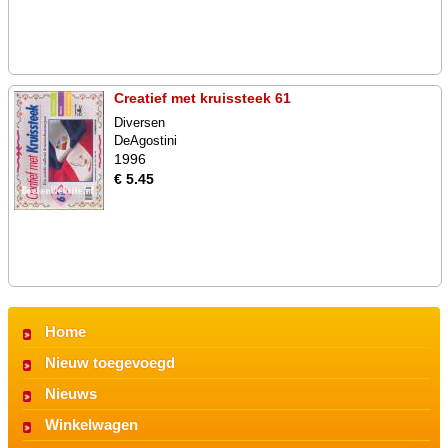
Creatief met kruissteek 61
Diversen
DeAgostini
1996
€ 5.45
Home
Nieuw toegevoegd
Nieuws
Winkelwagen