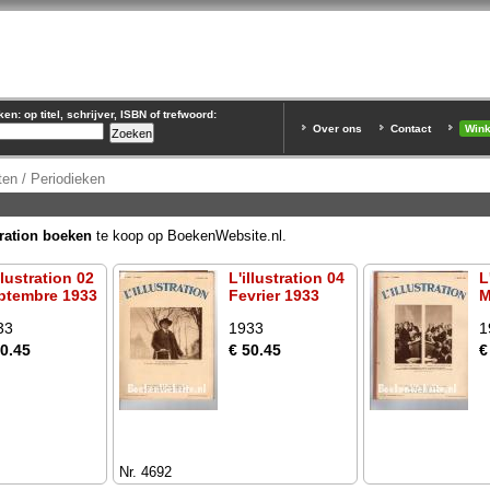
n: op titel, schrijver, ISBN of trefwoord:
Over ons
Contact
Win
ften / Periodieken
tration boeken
te koop op BoekenWebsite.nl.
llustration 02
L'illustration 04
L
ptembre 1933
Fevrier 1933
M
33
1933
1
50.45
€ 50.45
€
Nr. 4692