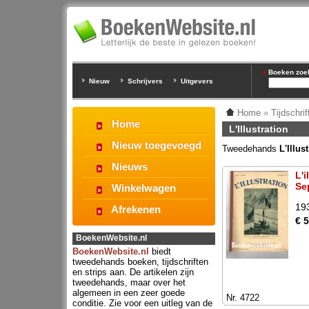
Boeken zoeke
Nieuw
Schrijvers
Uitgevers
Home
»
Tijdschri
Home
L'Illustration
Nieuw toegevoegd
Tweedehands
L'Illus
Nieuws
L'i
Se
Winkelwagen
19
Afrekenen
€ 
BoekenWebsite.nl
BoekenWebsite.nl
biedt
tweedehands boeken, tijdschriften
en strips aan. De artikelen zijn
tweedehands, maar over het
algemeen in een zeer goede
Nr. 4722
conditie. Zie voor een uitleg van de