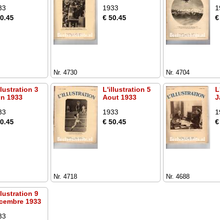
33
1933
1
50.45
€ 50.45
€
Nr. 4730
Nr. 4704
llustration 3
L'illustration 5
L
in 1933
Aout 1933
J
33
1933
1
50.45
€ 50.45
€
Nr. 4718
Nr. 4688
llustration 9
cembre 1933
33