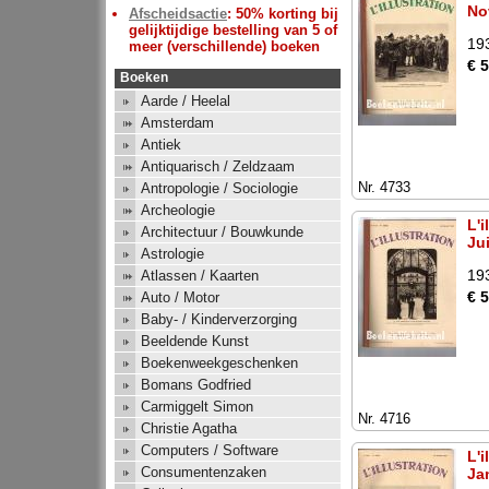
No
Afscheidsactie
: 50% korting bij
gelijktijdige bestelling van 5 of
19
meer (verschillende) boeken
€ 
Boeken
Aarde / Heelal
Amsterdam
Antiek
Antiquarisch / Zeldzaam
Nr. 4733
Antropologie / Sociologie
Archeologie
L'i
Architectuur / Bouwkunde
Jui
Astrologie
19
Atlassen / Kaarten
€ 
Auto / Motor
Baby- / Kinderverzorging
Beeldende Kunst
Boekenweekgeschenken
Bomans Godfried
Carmiggelt Simon
Nr. 4716
Christie Agatha
Computers / Software
L'i
Consumentenzaken
Ja