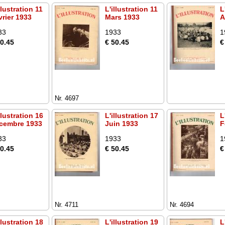
llustration 11
L'illustration 11
L
vrier 1933
Mars 1933
A
33
1933
1
50.45
€ 50.45
€
Nr. 4697
llustration 16
L'illustration 17
L
cembre 1933
Juin 1933
F
33
1933
1
50.45
€ 50.45
€
Nr. 4711
Nr. 4694
llustration 18
L'illustration 19
L