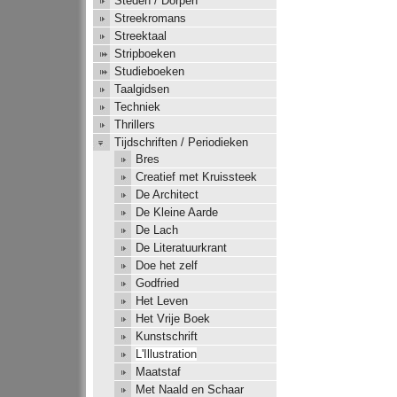
Steden / Dorpen
Streekromans
Streektaal
Stripboeken
Studieboeken
Taalgidsen
Techniek
Thrillers
Tijdschriften / Periodieken
Bres
Creatief met Kruissteek
De Architect
De Kleine Aarde
De Lach
De Literatuurkrant
Doe het zelf
Godfried
Het Leven
Het Vrije Boek
Kunstschrift
L'Illustration
Maatstaf
Met Naald en Schaar