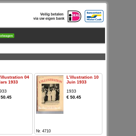
kelwagen
'illustration 04
L'illustration 10
ars 1933
Juin 1933
933
1933
 50.45
€ 50.45
Nr. 4710