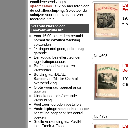
conditiebeschrijving bij
L'i
specificaties
. Klik op een foto voor
Fe
de detailbeschrijving. Selecteer de
schrijver voor een overzicht van
19
meerdere titels.
€ 
Waarom kiezen voor
BoekenWebsite.nl?
Voor 16:00 besteld en betaald:
normaliter dezelfde werkdag
verzonden
14 dagen niet goed, geld terug
garantie
Nr. 4693
Eenvoudig bestellen, zonder
registratieprocedure
L'i
Professioneel verpakt en
verzonden
De
Betaling via iDEAL,
Bancontact/Mister Cash of
19
overschrijving
€ 
Grote voorraad tweedehands
boeken
Uitstekende prijs/prestatie
verhouding
Veel zeer tevreden bestellers
Vaste bijdrage verzendkosten per
bestelling ongeacht het aantal
Nr. 4737
boeken
Snelle verzending via PostNL,
incl. Track & Trace
L'i