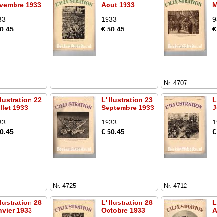
vembre 1933
Aout 1933
M
33
1933
9
50.45
€ 50.45
€
Nr. 4707
llustration 22
L'illustration 23
L
llet 1933
Septembre 1933
J
33
1933
1
50.45
€ 50.45
€
Nr. 4725
Nr. 4712
llustration 28
L'illustration 28
L
nvier 1933
Octobre 1933
A