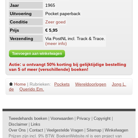
Jaar
1965
Uitvoering
Pocket paperback
Conditie
Zeer goed
Prijs
€ 5,95
Verzending
Via PostNL incl. Track & Trace.
(meer info)
Toevoegen aan winkelwagen
Actie: u ontvangt 50% korting bij gelijktijdige bestelling
van 5 of meer (verschillende) boeken!
Home
| Rubrieken:
Pockets
Wereldoorlogen
Jong L.
de
Querido Em.
Tweedehands boeken
|
Voorwaarden
|
Privacy
|
Copyright
|
Disclaimer
|
Links
Over Ons
|
Contact
|
Veelgestelde Vragen
|
Sitemap
|
Winkelwagen
Prijzen zijn incl. 9% BTW. BoekenWebsite.nl is een project van