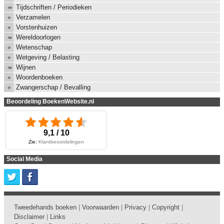
Tijdschriften / Periodieken
Verzamelen
Vorstenhuizen
Wereldoorlogen
Wetenschap
Wetgeving / Belasting
Wijnen
Woordenboeken
Zwangerschap / Bevalling
Beoordeling BoekenWebsite.nl
9,1 / 10
Zie:
Klantbeoordelingen
Social Media
Tweedehands boeken
|
Voorwaarden
|
Privacy
|
Copyright
|
Disclaimer
|
Links