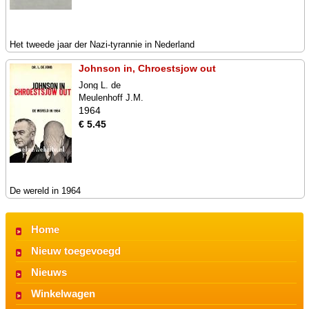
Het tweede jaar der Nazi-tyrannie in Nederland
Johnson in, Chroestsjow out
Jong L. de
Meulenhoff J.M.
1964
€ 5.45
De wereld in 1964
Home
Nieuw toegevoegd
Nieuws
Winkelwagen