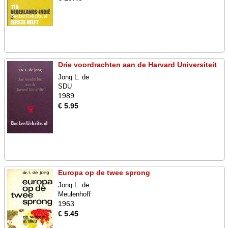
Drie voordrachten aan de Harvard Universiteit
Jong L. de
SDU
1989
€ 5.95
Europa op de twee sprong
Jong L. de
Meulenhoff
1963
€ 5.45