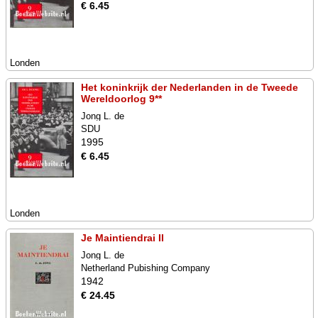
€ 6.45
Londen
Het koninkrijk der Nederlanden in de Tweede
Wereldoorlog 9**
Jong L. de
SDU
1995
€ 6.45
Londen
Je Maintiendrai II
Jong L. de
Netherland Pubishing Company
1942
€ 24.45