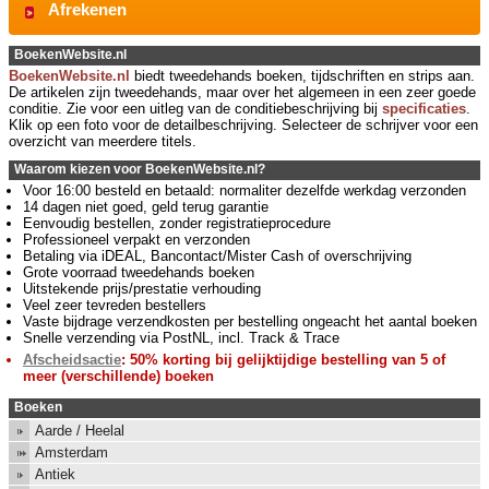
Afrekenen
BoekenWebsite.nl
BoekenWebsite.nl
biedt tweedehands boeken, tijdschriften en strips aan.
De artikelen zijn tweedehands, maar over het algemeen in een zeer goede
conditie. Zie voor een uitleg van de conditiebeschrijving bij
specificaties
.
Klik op een foto voor de detailbeschrijving. Selecteer de schrijver voor een
overzicht van meerdere titels.
Waarom kiezen voor BoekenWebsite.nl?
Voor 16:00 besteld en betaald: normaliter dezelfde werkdag verzonden
14 dagen niet goed, geld terug garantie
Eenvoudig bestellen, zonder registratieprocedure
Professioneel verpakt en verzonden
Betaling via iDEAL, Bancontact/Mister Cash of overschrijving
Grote voorraad tweedehands boeken
Uitstekende prijs/prestatie verhouding
Veel zeer tevreden bestellers
Vaste bijdrage verzendkosten per bestelling ongeacht het aantal boeken
Snelle verzending via PostNL, incl. Track & Trace
Afscheidsactie
: 50% korting bij gelijktijdige bestelling van 5 of
meer (verschillende) boeken
Boeken
Aarde / Heelal
Amsterdam
Antiek