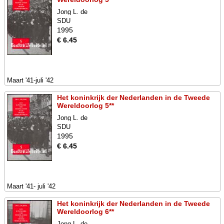
Jong L. de
SDU
1995
€ 6.45
Maart '41-juli '42
Het koninkrijk der Nederlanden in de Tweede
Wereldoorlog 5**
Jong L. de
SDU
1995
€ 6.45
Maart '41- juli '42
Het koninkrijk der Nederlanden in de Tweede
Wereldoorlog 6**
Jong L. de