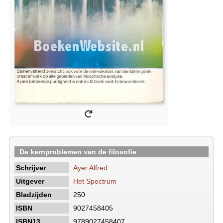
De kernproblemen van de filosofie
Schrijver
Ayer Alfred
Uitgever
Het Spectrum
Bladzijden
250
ISBN
9027458405
ISBN13
9789027458407