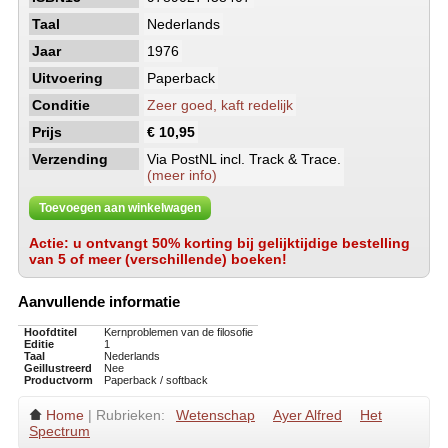
Taal
Nederlands
Jaar
1976
Uitvoering
Paperback
Conditie
Zeer goed, kaft redelijk
Prijs
€ 10,95
Verzending
Via PostNL incl. Track & Trace.
(meer info)
Toevoegen aan winkelwagen
Actie: u ontvangt 50% korting bij gelijktijdige bestelling
van 5 of meer (verschillende) boeken!
Aanvullende informatie
Hoofdtitel
Kernproblemen van de filosofie
Editie
1
Taal
Nederlands
Geillustreerd
Nee
Productvorm
Paperback / softback
Home
| Rubrieken:
Wetenschap
Ayer Alfred
Het
Spectrum