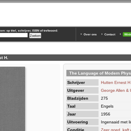
n: op titel, schrijver, ISBN of trefwoord:
Over ons
Contact
Win
t H.
The Language of Modern Phys
Schrijver
Hutten Ernest H
Uitgever
George Allen &
Bladzijden
275
Taal
Engels
Jaar
1956
Uitvoering
Ingenaaid met li
Conditie
Zeer goed, kaft