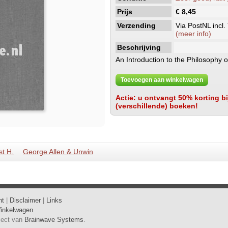
Prijs
€ 8,45
Verzending
Via PostNL incl.
(meer info)
Beschrijving
An Introduction to the Philosophy 
Toevoegen aan winkelwagen
Actie: u ontvangt 50% korting bij
(verschillende) boeken!
st H.
George Allen & Unwin
ht
|
Disclaimer
|
Links
inkelwagen
oject van
Brainwave Systems
.