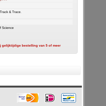
 Track & Trace.
of Science
 gelijktijdige bestelling van 5 of meer