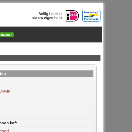
kelwagen
ics
.
 Unwin
nnen kaft
 goed