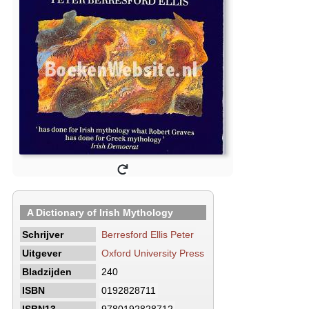
A Dictionary of Irish Mythology
Schrijver
Berresford Ellis Peter
Uitgever
Oxford University Press
Bladzijden
240
ISBN
0192828711