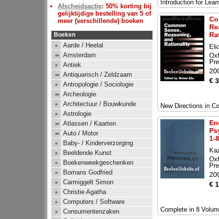
Introduction for Lear
Afscheidsactie
: 50% korting bij
gelijktijdige bestelling van 5 of
Co
meer (verschillende) boeken
Re
Ra
Boeken
Aarde / Heelal
Eli
Amsterdam
Oxf
Pr
Antiek
20
Antiquarisch / Zeldzaam
€ 
Antropologie / Sociologie
Archeologie
Architectuur / Bouwkunde
New Directions in Co
Astrologie
En
Atlassen / Kaarten
Ps
Auto / Motor
1-
Baby- / Kinderverzorging
Kaz
Beeldende Kunst
Oxf
Boekenweekgeschenken
Pr
Bomans Godfried
20
Carmiggelt Simon
€ 
Christie Agatha
Computers / Software
Complete in 8 Volu
Consumentenzaken