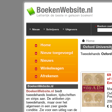
Boeken zoeke
Nieuw
Schrijvers
Uitgevers
Home
Home
Oxford Universit
Nieuw toegevoegd
Tweedehands
Oxford
Nieuws
Winkelwagen
69 
Afrekenen
of
Em
BoekenWebsite.nl
Mo
BoekenWebsite.nl
biedt
Oxf
tweedehands boeken, tijdschriften
Pr
en strips aan. De artikelen zijn
20
tweedehands, maar over het
algemeen in een zeer goede
€ 
conditie. Zie voor een uitleg van de