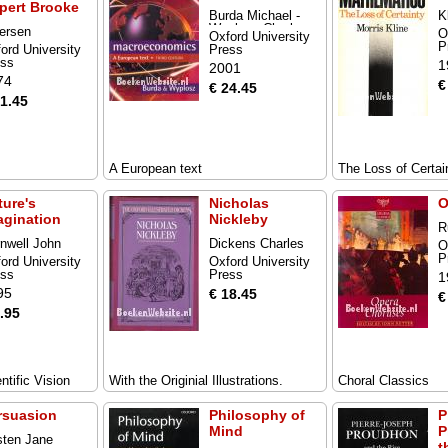
pert Brooke
Burda Michael -
K
Wyplosz Charles
ersen
O
Oxford University
P
ord University
Press
ess
1
2001
74
€
€ 24.45
11.45
A European text
The Loss of Certai
ture's
Nicholas
O
agination
Nickleby
R
nwell John
Dickens Charles
O
P
ord University
Oxford University
ess
Press
1
95
€ 18.45
€
.95
ntific Vision
With the Originial Illustrations.
Choral Classics
rsuasion
Philosophy of
P
Mind
P
ten Jane
t