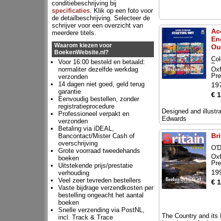
conditiebeschrijving bij
specificaties
. Klik op een foto voor
de detailbeschrijving. Selecteer de
schrijver voor een overzicht van
Ac
meerdere titels.
En
Waarom kiezen voor
Ou
BoekenWebsite.nl?
Col
Voor 16:00 besteld en betaald:
Bas
normaliter dezelfde werkdag
Oxf
Pr
verzonden
14 dagen niet goed, geld terug
19
garantie
€ 
Eenvoudig bestellen, zonder
registratieprocedure
Designed and illustr
Professioneel verpakt en
Edwards
verzonden
Betaling via iDEAL,
Bri
Bancontact/Mister Cash of
overschrijving
O'D
Grote voorraad tweedehands
Oxf
boeken
Pr
Uitstekende prijs/prestatie
19
verhouding
Veel zeer tevreden bestellers
€ 
Vaste bijdrage verzendkosten per
bestelling ongeacht het aantal
boeken
Snelle verzending via PostNL,
The Country and its 
incl. Track & Trace