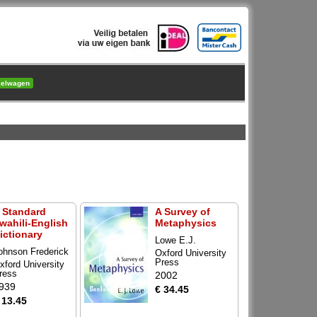
kelwagen
 Standard
A Survey of
wahili-English
Metaphysics
ictionary
Lowe E.J.
ohnson Frederick
Oxford University
Press
xford University
ress
2002
939
€ 34.45
 13.45