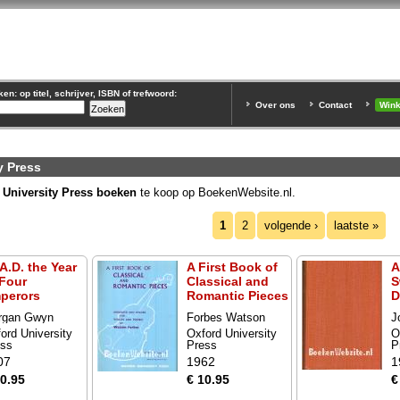
n: op titel, schrijver, ISBN of trefwoord:
Over ons
Contact
Win
y Press
 University Press boeken
te koop op BoekenWebsite.nl.
1
2
volgende ›
laatste »
A.D. the Year
A First Book of
A
 Four
Classical and
S
perors
Romantic Pieces
D
rgan Gwyn
Forbes Watson
J
ord University
Oxford University
O
ess
Press
P
07
1962
1
10.95
€ 10.95
€