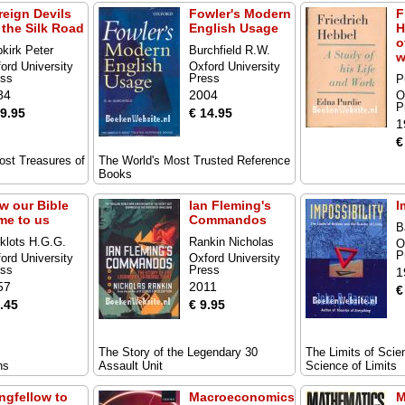
reign Devils
Fowler's Modern
F
 the Silk Road
English Usage
H
o
kirk Peter
Burchfield R.W.
w
ord University
Oxford University
ess
Press
P
84
2004
O
P
29.95
€ 14.95
1
€
ost Treasures of
The World's Most Trusted Reference
Books
w our Bible
Ian Fleming's
I
me to us
Commandos
B
klots H.G.G.
Rankin Nicholas
O
P
ord University
Oxford University
ess
Press
1
57
2011
€
.45
€ 9.95
The Story of the Legendary 30
The Limits of Scie
ns
Assault Unit
Science of Limits
ngfellow to
Macroeconomics
M