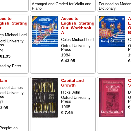
Arranged and Graded for Violin and
Founded on Madan'
Piano
Dictionary.
ces to
Acces to
A
glish, Starting
English, Starting
E
t
Out, Workbook
O
A
B
es Michael Lord
il
Coles Michael Lord
C
ord University
Basil
B
ess
Oxford University
O
Press
P
74
1984
1
101.95
€ 43.95
€
ated by Peter
tain
Capital and
C
Growth
S
riscoll James
Hicks John
D
ord University
ess
Oxford University
O
Press
P
97
1965
€
13.95
€ 7.45
People: an