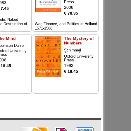
Press
983
2008
 7.45
€ 78.95
ole. Naked
he Destruction of
War, Finance, and Politics in Holland
1571-1588
he Mind
The Mystery of
Numbers
obinson Daniel
Schimmel
xford University
Annemarie
ress
Oxford University
998
Press
1993
 18.45
€ 18.45