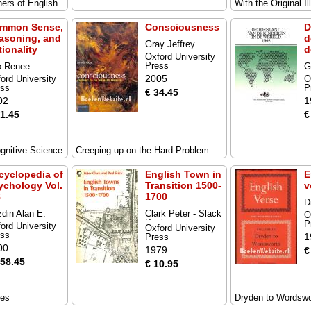
ners of English
With the Original Il
mmon Sense,
Consciousness
D
asoning, and
d
Gray Jeffrey
tionality
d
Oxford University
Press
o Renee
G
2005
ord University
O
ess
P
€ 34.45
02
1
31.45
€
gnitive Science
Creeping up on the Hard Problem
cyclopedia of
English Town in
E
ychology Vol.
Transition 1500-
v
8
1700
D
din Alan E.
Clark Peter - Slack
O
Paul
P
ord University
Oxford University
ess
1
Press
00
1979
€
158.45
€ 10.95
mes
Dryden to Wordswo