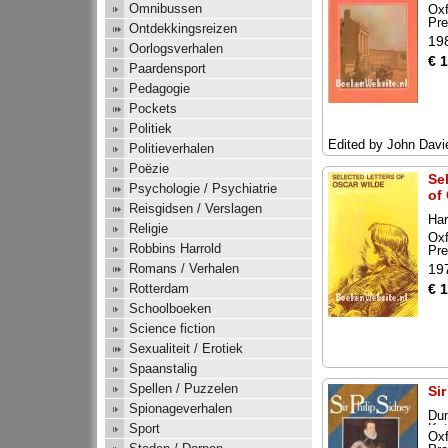
Omnibussen
Oxf
Pr
Ontdekkingsreizen
19
Oorlogsverhalen
€ 
Paardensport
Pedagogie
Pockets
Politiek
Edited by John Davi
Politieverhalen
Poëzie
Se
Psychologie / Psychiatrie
of
Reisgidsen / Verslagen
Har
Religie
Oxf
Robbins Harrold
Pr
19
Romans / Verhalen
€ 
Rotterdam
Schoolboeken
Science fiction
Sexualiteit / Erotiek
Spaanstalig
Spellen / Puzzelen
Sir
Spionageverhalen
Du
Kat
Sport
Oxf