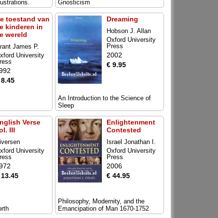
lustrations.
Gnosticism
e toestand van
Dreaming
e kinderen in
Hobson J. Allan
e wereld
Oxford University
Press
rant James P.
2002
xford University
ress
€ 9.95
992
 8.45
An Introduction to the Science of
Sleep
nglish Verse
Enlightenment
ol. III
Contested
iversen
Israel Jonathan I.
xford University
Oxford University
ress
Press
972
2006
 13.45
€ 44.95
Philosophy, Modernity, and the
rth
Emancipation of Man 1670-1752