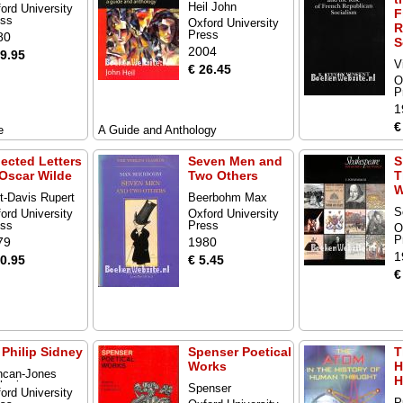
Heil John
ord University
F
ess
Oxford University
R
Press
80
S
2004
19.95
V
€ 26.45
O
P
1
€
e
A Guide and Anthology
lected Letters
Seven Men and
S
 Oscar Wilde
Two Others
T
W
t-Davis Rupert
Beerbohm Max
S
ord University
Oxford University
ess
Press
O
P
79
1980
1
10.95
€ 5.45
€
 Philip Sidney
Spenser Poetical
T
Works
H
ncan-Jones
H
herine
Spenser
ord University
P