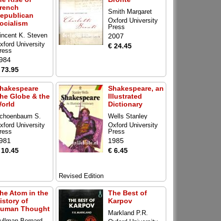
rench
Smith Margaret
epublican
Oxford University
ocialism
Press
incent K. Steven
2007
xford University
€ 24.45
ress
984
 73.95
hakespeare
Shakespeare, an
he Globe & the
Illustrated
orld
Dictionary
choenbaum S.
Wells Stanley
xford University
Oxford University
ress
Press
981
1985
 10.45
€ 6.45
Revised Edition
he Atom in the
The Best of
istory of
Karpov
uman Thought
Markland P.R.
ullman Bernard