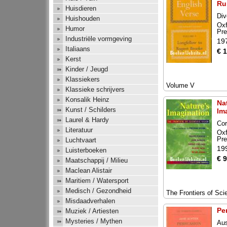
Ru
Huisdieren
Div
Huishouden
Oxf
Humor
Pr
Industriële vormgeving
19
Italiaans
€ 
Kerst
Kinder / Jeugd
Klassiekers
Volume V
Klassieke schrijvers
Konsalik Heinz
Na
Kunst / Schilders
Im
Laurel & Hardy
Cor
Literatuur
Oxf
Pr
Luchtvaart
19
Luisterboeken
€ 9
Maatschappij / Milieu
Maclean Alistair
Maritiem / Watersport
Medisch / Gezondheid
The Frontiers of Scie
Misdaadverhalen
Pe
Muziek / Artiesten
Mysteries / Mythen
Aus