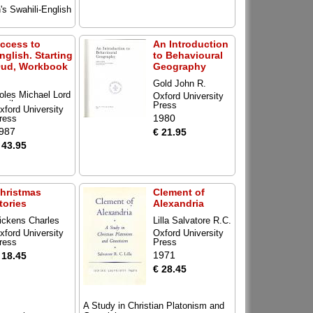
s Swahili-English
ccess to
An Introduction
nglish. Starting
to Behavioural
ud, Workbook
Geography
Gold John R.
oles Michael Lord
Oxford University
asil
Press
xford University
1980
ress
987
€ 21.95
 43.95
hristmas
Clement of
tories
Alexandria
ickens Charles
Lilla Salvatore R.C.
xford University
Oxford University
ress
Press
1971
 18.45
€ 28.45
A Study in Christian Platonism and