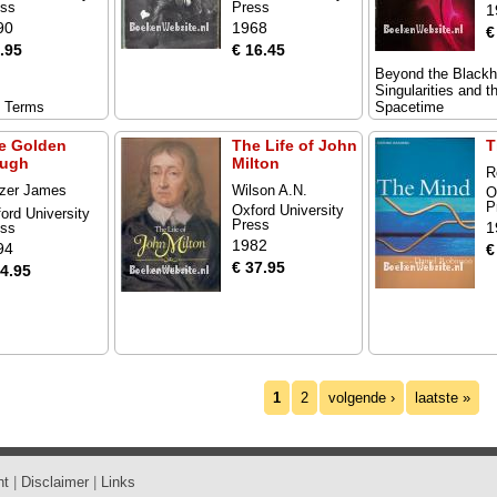
ess
Press
1
90
1968
€
.95
€ 16.45
Beyond the Blackh
Singularities and t
y Terms
Spacetime
e Golden
The Life of John
T
ugh
Milton
R
zer James
Wilson A.N.
O
orge
P
Oxford University
ord University
Press
1
ess
1982
94
€
€ 37.95
14.95
1
2
volgende ›
laatste »
ht
|
Disclaimer
|
Links