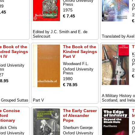
ess
Oxford University
Press
O
89
P
1975
.45
1
€ 7.45
€
Edited by J.C. Smith and E. de
Selincourt
Translated by Axel
e Book of the
The Book of the
T
ndred Sayings
Kindred Sayings
K
t IV
Part V
O
O
Woodward F.L.
P
ord University
ess
Oxford University
1
Press
27
€
1980
78.95
€ 78.95
A Military History 
r Grouped Suttas
Part V
Scotland, and Irel
e Concise
The Early Career
T
ford
of Alexander
I
ctionary
Pope
D
dick Chris
Sherburn George
O
P
ord University
Oxford University