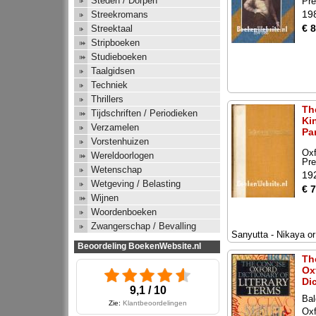
Steden / Dorpen
Pr
19
Streekromans
€ 8
Streektaal
Stripboeken
Studieboeken
Taalgidsen
Techniek
Thrillers
Th
Tijdschriften / Periodieken
Ki
Verzamelen
Par
Vorstenhuizen
Oxf
Wereldoorlogen
Pr
Wetenschap
19
Wetgeving / Belasting
€ 
Wijnen
Woordenboeken
Zwangerschap / Bevalling
Sanyutta - Nikaya o
Beoordeling BoekenWebsite.nl
Th
Ox
Di
9,1 / 10
Bal
Zie:
Klantbeoordelingen
Oxf