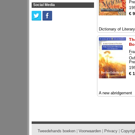
Pr
Social Media
19
€ 9
Dictionary of Literar
Th
Bo
Fra
Ge
Oxf
Pr
19
€ 
A new abridgement
Tweedehands boeken
|
Voorwaarden
|
Privacy
|
Copyrig