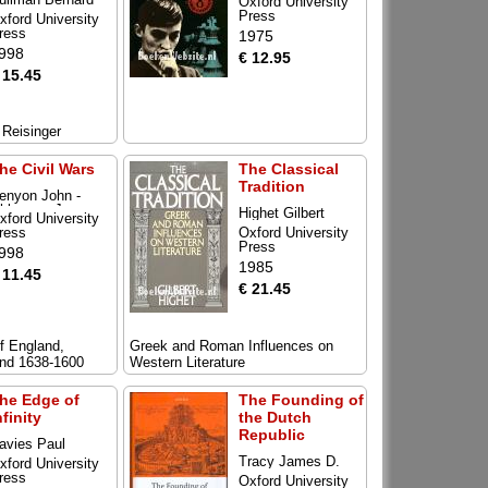
Oxford University
Press
xford University
ress
1975
998
€ 12.95
 15.45
 Reisinger
he Civil Wars
The Classical
Tradition
enyon John -
hlmeyer Jane
Highet Gilbert
xford University
ress
Oxford University
Press
998
1985
 11.45
€ 21.45
of England,
Greek and Roman Influences on
and 1638-1600
Western Literature
he Edge of
The Founding of
nfinity
the Dutch
Republic
avies Paul
Tracy James D.
xford University
ress
Oxford University