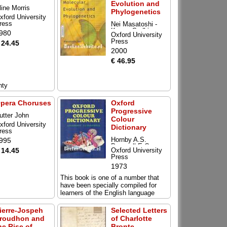
Evolution and
line Morris
Phylogenetics
xford University
ress
Nei Masatoshi -
Kumar Sudhir
980
Oxford University
Press
 24.45
2000
€ 46.95
nty
pera Choruses
Oxford
Progressive
utter John
Colour
xford University
Dictionary
ress
Hornby A.S.
995
Parnwell E.C.
 14.45
Oxford University
Press
1973
€ 7.45
This book is one of a number that
have been specially compiled for
learners of the English language
ierre-Jospeh
Selected Letters
roudhon and
of Charlotte
he Rise of
Bronte