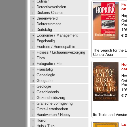
Culinair
Fo
Detectiveverhalen
on
Dickens Charles
Hop
Dierenwereld
Oxf
Doktersromans
Pr
19
Duitstalig
€ 
Economie / Management
Engelstalig
Esoterie / Homeopathie
The Search for the L
Fitness / Lichaamsverzorging
Central Asia
Flora
Fotografie / Film
Ho
ca
Franstalig
Genealogie
Her
Geografie
Oxf
Pr
Geologie
19
Geschiedenis
€ 7
Gezondheidszorg
Grafische vormgeving
Grote-Letterboeken
Its Texts and Versio
Handwerken / Hobby
Horror
Lo
Huis / Tuin