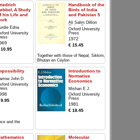
riedrich
Handbook of the
ebbel, A Study
Birds of India
f his Life and
and Pakistan 5
ork
Ali Salim Dillion
Ripley S.
urdie Edna
Oxford University
xford University
Press
ress
1972
969
€ 15.45
 10.95
Together with those of Nepal, Sikkim,
Bhutan en Ceylon
mpossibility
Introduction to
Normative
arrow John D.
Economics
xford University
ress
Mishan E.J.
998
Oxford University
Press
 9.95
1981
€ 18.45
nce and the
athematics
Molecular