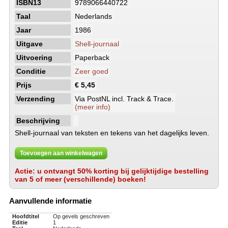
ISBN13
9789066440722
Taal
Nederlands
Jaar
1986
Uitgave
Shell-journaal
Uitvoering
Paperback
Conditie
Zeer goed
Prijs
€ 5,45
Verzending
Via PostNL incl. Track & Trace.
(meer info)
Beschrijving
Shell-journaal van teksten en tekens van het dagelijks leven.
Toevoegen aan winkelwagen
Actie: u ontvangt 50% korting bij gelijktijdige bestelling
van 5 of meer (verschillende) boeken!
Aanvullende informatie
Hoofdtitel
Op gevels geschreven
Editie
1