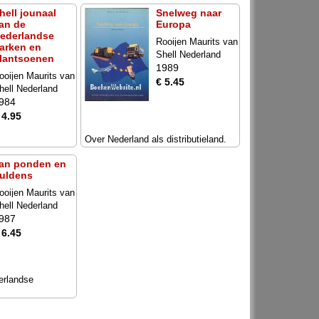
hell jounaal
Snelweg naar
an de
Europa
ederlandse
Rooijen Maurits van
arken en
Shell Nederland
lantsoenen
1989
ooijen Maurits van
€ 5.45
hell Nederland
984
 4.95
Over Nederland als distributieland.
an ponden en
uldens
ooijen Maurits van
hell Nederland
987
 6.45
erlandse