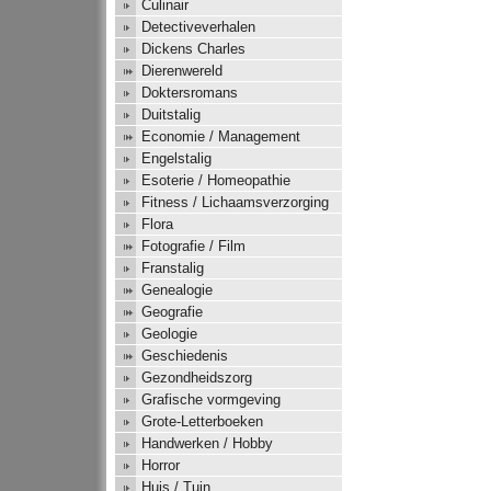
Culinair
Detectiveverhalen
Dickens Charles
Dierenwereld
Doktersromans
Duitstalig
Economie / Management
Engelstalig
Esoterie / Homeopathie
Fitness / Lichaamsverzorging
Flora
Fotografie / Film
Franstalig
Genealogie
Geografie
Geologie
Geschiedenis
Gezondheidszorg
Grafische vormgeving
Grote-Letterboeken
Handwerken / Hobby
Horror
Huis / Tuin