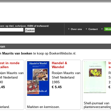
n: op titel, schrijver, ISBN of trefwoord:
Over ons
Contact
Win
van
n Maurits van boeken
te koop op BoekenWebsite.nl.
est in ronde
Handel &
I
tallen
Wandel
s
ijen Maurits van
Rooijen Maurits van
R
ll Nederland
Shell Nederland
S
90
1985
1
.45
€ 5.45
€
Shell-journaal van
erland.
Markten en kermissen.
plantenverzameling