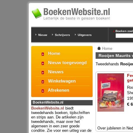
Boeken zoeke
Nieuw
Schrijvers
Uitgevers
Home
Home
Rooijen Maurits 
Nieuw toegevoegd
Tweedehands
Rooije
Nieuws
Fe
ge
Winkelwagen
Roo
Afrekenen
She
19
BoekenWebsite.nl
€ 6
BoekenWebsite.nl
biedt
tweedehands boeken, tijdschriften
en strips aan. De artikelen zijn
tweedehands, maar over het
algemeen in een zeer goede
Over jubileren in Ned
conditie. Zie voor een uitleg van de