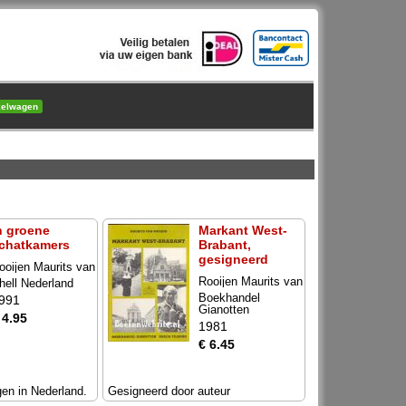
kelwagen
n groene
Markant West-
chatkamers
Brabant,
gesigneerd
ooijen Maurits van
Rooijen Maurits van
hell Nederland
Boekhandel
991
Gianotten
 4.95
1981
€ 6.45
en in Nederland.
Gesigneerd door auteur