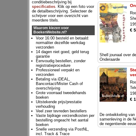
conditiebeschrijving bij
On
specificaties
. Klik op een foto voor
de detailbeschrijving. Selecteer de
Roo
schrijver voor een overzicht van
She
meerdere titels.
19
Waarom kiezen voor
€ 5
BoekenWebsite.nl?
Voor 16:00 besteld en betaald:
normaliter dezelfde werkdag
verzonden
14 dagen niet goed, geld terug
Shell jounaal over d
garantie
Onderaarde
Eenvoudig bestellen, zonder
registratieprocedure
St
Professioneel verpakt en
verzonden
ve
Betaling via iDEAL,
Roo
Bancontact/Mister Cash of
Tel
overschrijving
Grote voorraad tweedehands
19
boeken
€ 
Uitstekende prijs/prestatie
verhouding
Veel zeer tevreden bestellers
De ontwikkeling van 
Vaste bijdrage verzendkosten per
samenleving in de N
bestelling ongeacht het aantal
de negentiende eeu
boeken
Snelle verzending via PostNL,
incl. Track & Trace