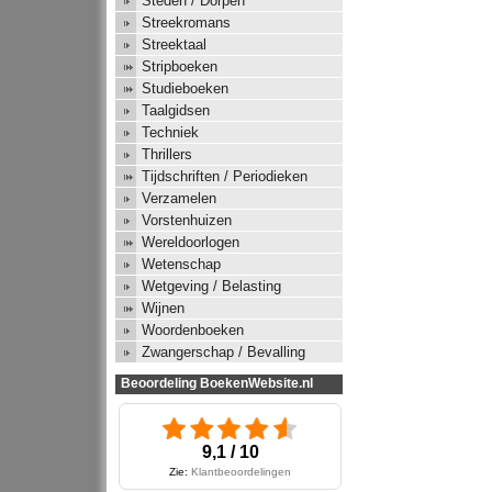
Steden / Dorpen
Streekromans
Streektaal
Stripboeken
Studieboeken
Taalgidsen
Techniek
Thrillers
Tijdschriften / Periodieken
Verzamelen
Vorstenhuizen
Wereldoorlogen
Wetenschap
Wetgeving / Belasting
Wijnen
Woordenboeken
Zwangerschap / Bevalling
Beoordeling BoekenWebsite.nl
9,1 / 10
Zie:
Klantbeoordelingen