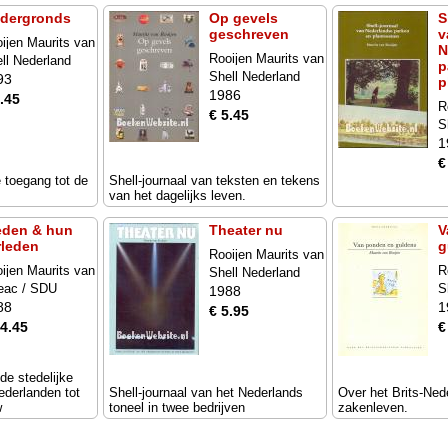
dergronds
Op gevels
S
geschreven
v
ijen Maurits van
N
Rooijen Maurits van
ll Nederland
p
Shell Nederland
93
p
1986
.45
R
€ 5.45
S
1
€
e toegang tot de
Shell-journaal van teksten en tekens
van het dagelijks leven.
eden & hun
Theater nu
V
rleden
g
Rooijen Maurits van
ijen Maurits van
R
Shell Nederland
eac / SDU
S
1988
88
1
€ 5.95
14.45
€
de stedelijke
ederlanden tot
Shell-journaal van het Nederlands
Over het Brits-Ned
w
toneel in twee bedrijven
zakenleven.