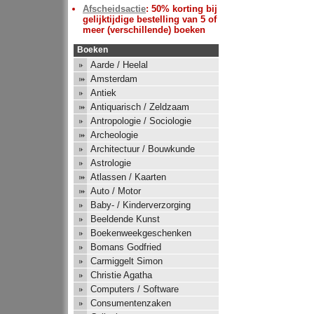
Afscheidsactie
: 50% korting bij
gelijktijdige bestelling van 5 of
meer (verschillende) boeken
Boeken
Aarde / Heelal
Amsterdam
Antiek
Antiquarisch / Zeldzaam
Antropologie / Sociologie
Archeologie
Architectuur / Bouwkunde
Astrologie
Atlassen / Kaarten
Auto / Motor
Baby- / Kinderverzorging
Beeldende Kunst
Boekenweekgeschenken
Bomans Godfried
Carmiggelt Simon
Christie Agatha
Computers / Software
Consumentenzaken