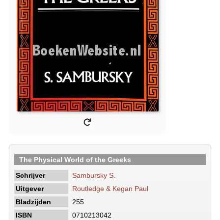
The Physical World of the Greeks
Schrijver
Sambursky S.
Uitgever
Routledge & Kegan Paul
Bladzijden
255
ISBN
0710213042