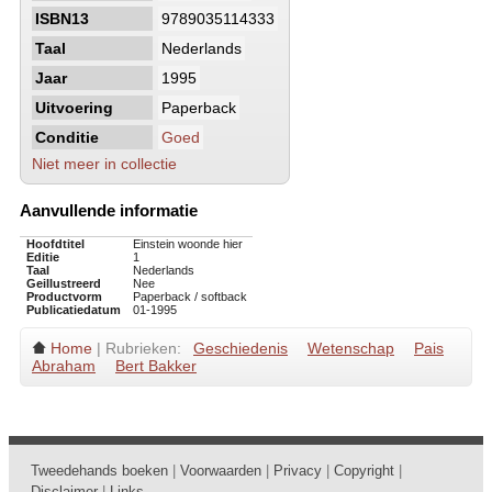
ISBN13
9789035114333
Taal
Nederlands
Jaar
1995
Uitvoering
Paperback
Conditie
Goed
Niet meer in collectie
Aanvullende informatie
Hoofdtitel
Einstein woonde hier
Editie
1
Taal
Nederlands
Geillustreerd
Nee
Productvorm
Paperback / softback
Publicatiedatum
01-1995
Home
| Rubrieken:
Geschiedenis
Wetenschap
Pais
Abraham
Bert Bakker
Tweedehands boeken
|
Voorwaarden
|
Privacy
|
Copyright
|
Disclaimer
|
Links