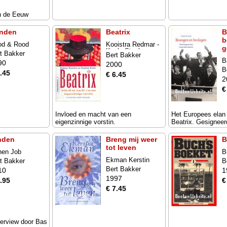
an de Eeuw
nden
Beatrix
B
b
od & Rood
Kooistra Redmar -
g
Koole Stephan
t Bakker
Bert Bakker
B
90
2000
B
.45
€ 6.45
2
€
Invloed en macht van een
Het Europees elan
eigenzinnige vorstin.
Beatrix. Gesigneer
nden
Breng mij weer
B
tot leven
hen Job
B
Ekman Kerstin
t Bakker
B
Bert Bakker
10
1
1997
.95
€
€ 7.45
terview door Bas