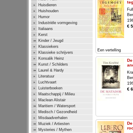
te
Huisdieren
Ful
Huishouden
Ber
Humor
19
Industriële vormgeving
€ 5
Italiaans
Kerst
Kinder / Jeugd
Klassiekers
Een vertelling
Klassieke schrijvers
Konsalik Heinz
De
Kunst / Schilders
an
Laurel & Hardy
Kr
Literatuur
Ber
Luchtvaart
19
Luisterboeken
€ 6
Maatschappij / Milieu
Maclean Alistair
Maritiem / Watersport
Medisch / Gezondheid
Misdaadverhalen
De
Muziek / Artiesten
ro
Mysteries / Mythen