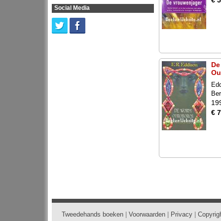
€ 5
Social Media
De
Ou
Edd
Ber
19
€ 7
Tweedehands boeken
|
Voorwaarden
|
Privacy
|
Copyrig