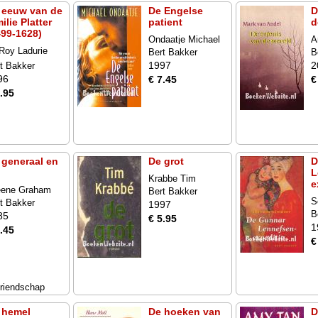
 eeuw van de
De Engelse
D
ilie Platter
patient
d
499-1628)
Ondaatje Michael
A
Roy Ladurie
Bert Bakker
B
man
1997
2
t Bakker
96
€ 7.45
€
.95
 generaal en
De grot
D
L
Krabbe Tim
e
eene Graham
Bert Bakker
S
t Bakker
1997
B
85
€ 5.95
1
.45
€
vriendschap
 hemel
De hoeken van
D