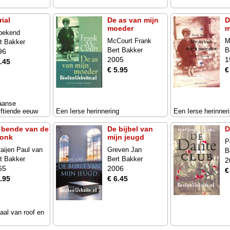
ial
De as van mijn
D
moeder
m
bekend
McCourt Frank
M
t Bakker
Bert Bakker
B
96
2005
1
.45
€ 5.95
€
aanse
jftiende eeuw
Een Ierse herinnering
Een Ierse herinner
 bende van de
De bijbel van
D
ronk
mijn jeugd
P
aijen Paul van
Greven Jan
B
t Bakker
Bert Bakker
2
65
2006
€
.95
€ 6.45
aal van roof en