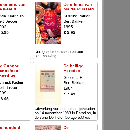
e erfenis van
De erfenis van
e wereld
Maitre Mussard
ndel Mark van
Suskind Patrick
ert Bakker
Bert Bakker
002
1995
 5.95
€ 5.95
Drie geschiedenissen en een
beschouwing.
e Gunnar
De heilige
ennefsen
Herodes
xpeditie
Guepin J.P.
chmidt Kathrin
Bert Bakker
ert Bakker
1984
999
€ 7.45
 6.45
Uitwerking van een lezing gehouden
op 14 november 1983 in Paradiso, in
de serie De Held. Oplage 500 ex...
e honderd
De