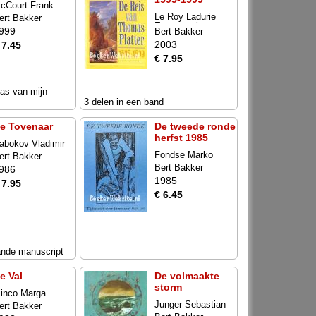
cCourt Frank
Le Roy Ladurie
ert Bakker
Emmanuel
999
Bert Bakker
2003
 7.45
€ 7.95
 as van mijn
3 delen in een band
e Tovenaar
De tweede ronde
herfst 1985
abokov Vladimir
Fondse Marko
ert Bakker
Bert Bakker
986
1985
 7.95
€ 6.45
ande manuscript
e Val
De volmaakte
storm
inco Marga
Junger Sebastian
ert Bakker