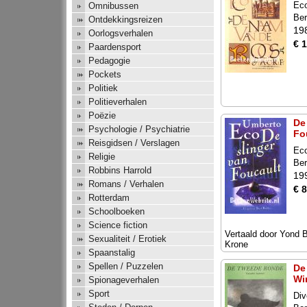
Ec
Omnibussen
Ber
Ontdekkingsreizen
19
Oorlogsverhalen
€ 
Paardensport
Pedagogie
Pockets
Politiek
Politieverhalen
Poëzie
De
Psychologie / Psychiatrie
Fo
Reisgidsen / Verslagen
Ec
Religie
Ber
Robbins Harrold
19
Romans / Verhalen
€ 8
Rotterdam
Schoolboeken
Science fiction
Vertaald door Yond 
Sexualiteit / Erotiek
Krone
Spaanstalig
Spellen / Puzzelen
De
Wi
Spionageverhalen
Sport
Div