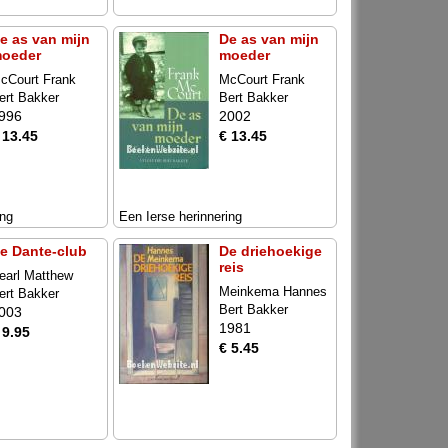
e as van mijn
De as van mijn
oeder
moeder
cCourt Frank
McCourt Frank
ert Bakker
Bert Bakker
996
2002
 13.45
€ 13.45
ing
Een Ierse herinnering
e Dante-club
De driehoekige
reis
earl Matthew
Meinkema Hannes
ert Bakker
Bert Bakker
003
1981
 9.95
€ 5.45