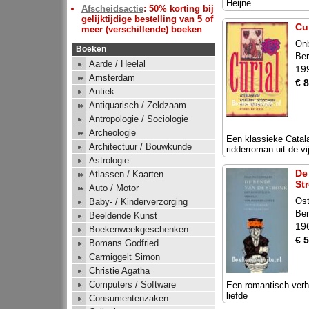
Heijne
Afscheidsactie
: 50% korting bij
gelijktijdige bestelling van 5 of
Cur
meer (verschillende) boeken
On
Boeken
Ber
Aarde / Heelal
19
Amsterdam
€ 8
Antiek
Antiquarisch / Zeldzaam
Antropologie / Sociologie
Archeologie
Een klassieke Catal
Architectuur / Bouwkunde
ridderroman uit de vi
Astrologie
De
Atlassen / Kaarten
St
Auto / Motor
Ost
Baby- / Kinderverzorging
Ber
Beeldende Kunst
19
Boekenweekgeschenken
€ 5
Bomans Godfried
Carmiggelt Simon
Christie Agatha
Computers / Software
Een romantisch verh
liefde
Consumentenzaken