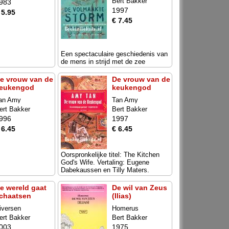
Bert Bakker
983
1997
 5.95
€ 7.45
Een spectaculaire geschiedenis van
de mens in strijd met de zee
e vrouw van de
De vrouw van de
eukengod
keukengod
an Amy
Tan Amy
ert Bakker
Bert Bakker
996
1997
 6.45
€ 6.45
Oorspronkelijke titel: The Kitchen
God's Wife. Vertaling: Eugene
Dabekaussen en Tilly Maters.
e wereld gaat
De wil van Zeus
chaatsen
(Ilias)
iversen
Homerus
ert Bakker
Bert Bakker
003
1975