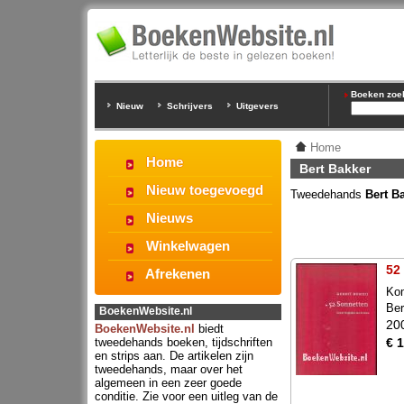
Boeken zoeke
Nieuw
Schrijvers
Uitgevers
Home
Home
Bert Bakker
Nieuw toegevoegd
Tweedehands
Bert B
Nieuws
Winkelwagen
52
Afrekenen
Kom
Ber
BoekenWebsite.nl
20
BoekenWebsite.nl
biedt
tweedehands boeken, tijdschriften
€ 
en strips aan. De artikelen zijn
tweedehands, maar over het
algemeen in een zeer goede
conditie. Zie voor een uitleg van de