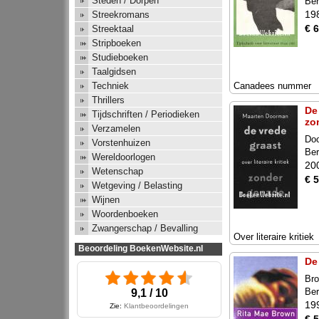
Steden / Dorpen
Ber
19
Streekromans
€ 6
Streektaal
Stripboeken
Studieboeken
Taalgidsen
Canadees nummer
Techniek
Thrillers
De
Tijdschriften / Periodieken
zo
Verzamelen
Do
Vorstenhuizen
Ber
Wereldoorlogen
20
Wetenschap
€ 5
Wetgeving / Belasting
Wijnen
Woordenboeken
Zwangerschap / Bevalling
Over literaire kritiek
Beoordeling BoekenWebsite.nl
De
Bro
Ber
9,1 / 10
19
Zie:
Klantbeoordelingen