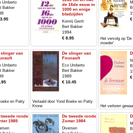
o Umberto
M
de 16de eeuw in
t Bakker
B
1000 en enige
88
1
bladzijden
13.95
€
Komrij Gerrit
Bert Bakker
1994
€ 8.95
Het vervolg op 'De
moeder'
 slinger van
De slinger van
D
ucault
Foucault
N
o Umberto
Eco Umberto
B
t Bakker
Bert Bakker
1
99
1989
€
.95
€ 10.45
Boeke en Patty
Vertaald door Yond Boeke en Patty
Krone
Het verloren gewa
 tweede ronde
De tweede ronde
D
nter 1985
Zomer 1984
M
ersen
Diversen
B