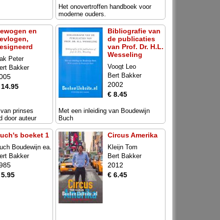
Het onovertroffen handboek voor
moderne ouders.
ewogen en
Bibliografie van
evlogen,
de publicaties
esigneerd
van Prof. Dr. H.L.
Wesseling
ak Peter
Voogt Leo
ert Bakker
Bert Bakker
005
2002
 14.95
€ 8.45
 van prinses
Met een inleiding van Boudewijn
d door auteur
Buch
uch's boeket 1
Circus Amerika
uch Boudewijn ea.
Kleijn Tom
ert Bakker
Bert Bakker
985
2012
 5.95
€ 6.45