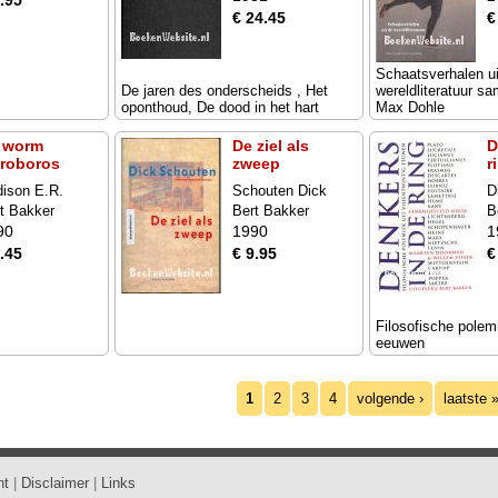
.95
€ 24.45
€
Schaatsverhalen ui
De jaren des onderscheids , Het
wereldliteratuur s
oponthoud, De dood in het hart
Max Dohle
 worm
De ziel als
D
roboros
zweep
r
ison E.R.
Schouten Dick
D
t Bakker
Bert Bakker
B
90
1990
1
.45
€ 9.95
€
Filosofische polemi
eeuwen
1
2
3
4
volgende ›
laatste 
ht
|
Disclaimer
|
Links