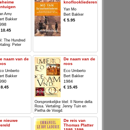
eheime
knoflookliederen
intuigen
Yan Mo
an Amy
Bert Bakker
ert Bakker
€ 5.95
998
 10.45
tel: The Hundred
taling: Peter
e naam van de
De naam van de
oos
roos
co Umberto
Eco Umberto
ert Bakker
Bert Bakker
990
1984
 8.45
€ 15.45
Oorspronkelijke titel: Il Nome della
Rosa. Vertaling: Jenny Tuin en
Pietha de Voogd.
e nieuwe
De reis van
ereld
Thomas Platter
1595-1599