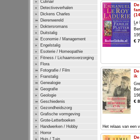
Culinair
De
Detectiveverhalen
fam
Dickens Charles
(1
Dierenwereld
Le 
Em
Doktersromans
Ber
Duitstalig
19
Economie / Management
€ 7
Engelstalig
Esoterie / Homeopathie
Fitness / Lichaamsverzorging
Flora
Fotografie / Film
De
ik
Franstalig
Genealogie
Gr
Geografie
Ber
19
Geologie
€ 8
Geschiedenis
Gezondheidszorg
Grafische vormgeving
Grote-Letterboeken
Het relaas van een 
Handwerken / Hobby
Horror
De
Huis / Tuin