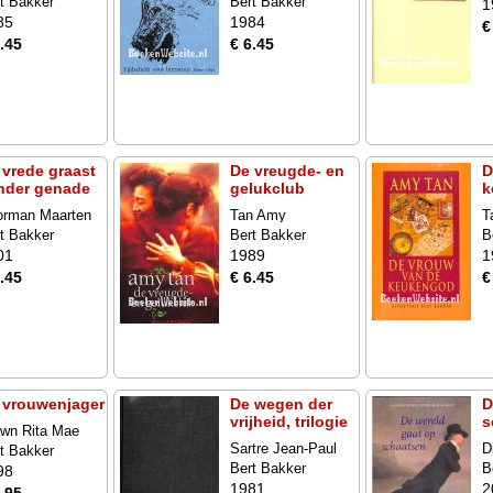
t Bakker
Bert Bakker
1
85
1984
€
.45
€ 6.45
 vrede graast
De vreugde- en
D
nder genade
gelukclub
k
orman Maarten
Tan Amy
T
t Bakker
Bert Bakker
B
01
1989
1
.45
€ 6.45
€
 vrouwenjager
De wegen der
D
vrijheid, trilogie
s
wn Rita Mae
Sartre Jean-Paul
D
t Bakker
Bert Bakker
B
98
1981
2