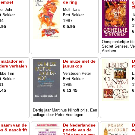
gemoet
de ring
g
z
ler John
Moll Hans
T
t Bakker
Bert Bakker
B
84
1987
1
.95
€ 5.95
€
Oorspronkelijke ti
Secret Senses. Ver
Abelsen.
 matador en
De muze met de
D
dere verhalen
januskop
r
abbe Tim
Verstegen Peter
E
t Bakker
Bert Bakker
B
91
1985
1
.45
€ 13.45
€
Dertig jaar Martinus Nijhoff prijs. Een
collage door Peter Verstegen
 naam van de
De Nederlandse
D
os & naschrift
poezie van de
w
12de tot en met