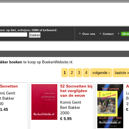
n: op titel, schrijver, ISBN of trefwoord:
Over ons
Contact
Win
akker boeken
te koop op BoekenWebsite.nl.
1
2
3
4
volgende ›
laatste 
 Sonetten
52 Sonnetten bij
A
het verglijden
rij Gerrit
L
van de eeuw
t Bakker
B
Komrij Gerrit
00
1
Bert Bakker
11.45
€
2000
€ 5.95