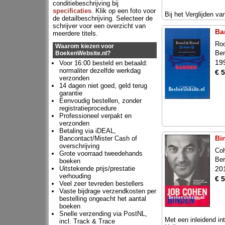
conditiebeschrijving bij
specificaties
. Klik op een foto voor
Bij het Verglijden v
de detailbeschrijving. Selecteer de
schrijver voor een overzicht van
Ba
meerdere titels.
Ro
Waarom kiezen voor
Ber
BoekenWebsite.nl?
19
Voor 16:00 besteld en betaald:
normaliter dezelfde werkdag
€ 5
verzonden
14 dagen niet goed, geld terug
garantie
Eenvoudig bestellen, zonder
registratieprocedure
Professioneel verpakt en
verzonden
Betaling via iDEAL,
Bi
Bancontact/Mister Cash of
overschrijving
Co
Grote voorraad tweedehands
Ber
boeken
Uitstekende prijs/prestatie
20
verhouding
€ 5
Veel zeer tevreden bestellers
Vaste bijdrage verzendkosten per
bestelling ongeacht het aantal
boeken
Snelle verzending via PostNL,
Met een inleidend in
incl. Track & Trace