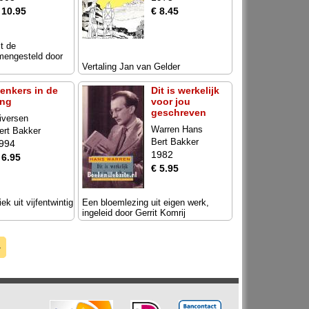
 10.95
€ 8.45
t de
amengesteld door
Vertaling Jan van Gelder
enkers in de
Dit is werkelijk
ing
voor jou
geschreven
iversen
Warren Hans
ert Bakker
Bert Bakker
994
1982
 6.95
€ 5.95
ek uit vijfentwintig
Een bloemlezing uit eigen werk,
ingeleid door Gerrit Komrij
»