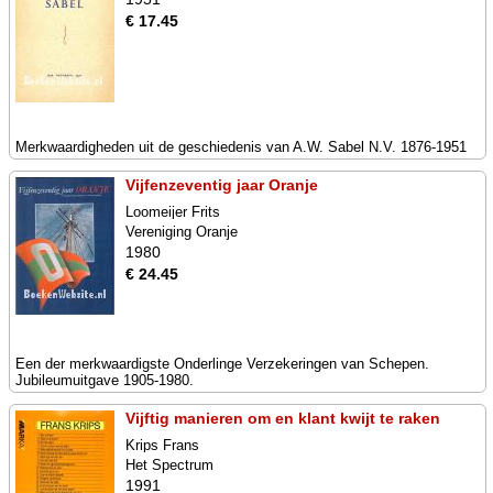
€ 17.45
Merkwaardigheden uit de geschiedenis van A.W. Sabel N.V. 1876-1951
Vijfenzeventig jaar Oranje
Loomeijer Frits
Vereniging Oranje
1980
€ 24.45
Een der merkwaardigste Onderlinge Verzekeringen van Schepen.
Jubileumuitgave 1905-1980.
Vijftig manieren om en klant kwijt te raken
Krips Frans
Het Spectrum
1991