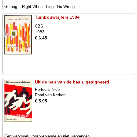
Getting It Right When Things Go Wrong.
Tuinbouwcijfers 1984
CBS
1983
€ 6.45
Uit de ban van de baan, gesigneerd
Portegijs Nico
Raad van Kerken
€ 5.95
Een werkboek voor werkende en niet werkenden