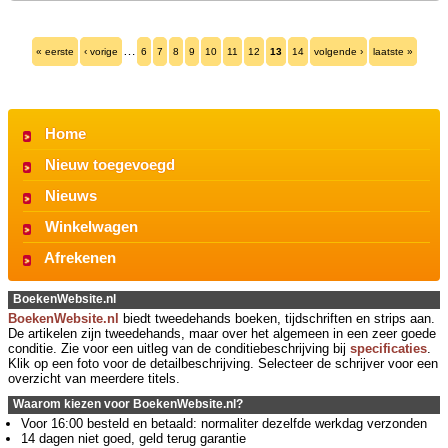
…
« eerste
‹ vorige
6
7
8
9
10
11
12
13
14
volgende ›
laatste »
Home
Nieuw toegevoegd
Nieuws
Winkelwagen
Afrekenen
BoekenWebsite.nl
BoekenWebsite.nl
biedt tweedehands boeken, tijdschriften en strips aan.
De artikelen zijn tweedehands, maar over het algemeen in een zeer goede
conditie. Zie voor een uitleg van de conditiebeschrijving bij
specificaties
.
Klik op een foto voor de detailbeschrijving. Selecteer de schrijver voor een
overzicht van meerdere titels.
Waarom kiezen voor BoekenWebsite.nl?
Voor 16:00 besteld en betaald: normaliter dezelfde werkdag verzonden
14 dagen niet goed, geld terug garantie