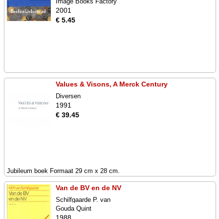
Image Books Factory
2001
€ 5.45
Values & Visons, A Merck Century
Diversen
1991
€ 39.45
Jubileum boek Formaat 29 cm x 28 cm.
Van de BV en de NV
Schilfgaarde P. van
Gouda Quint
1988