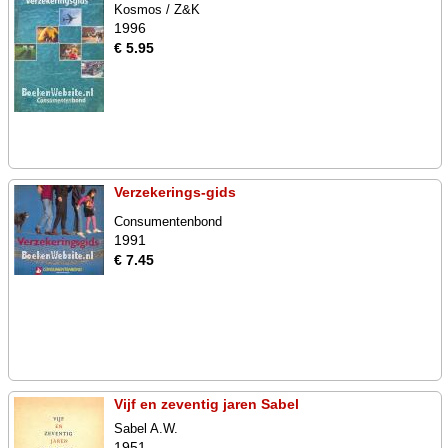
Kosmos / Z&K
1996
€ 5.95
Verzekerings-gids
Consumentenbond
1991
€ 7.45
Vijf en zeventig jaren Sabel
Sabel A.W.
1951