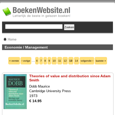
Home
Economie / Management
…
« eerste
‹ vorige
6
7
8
9
10
11
12
13
14
volgende ›
laatste »
Theories of value and distribution since Adam
Smith
Dobb Maurice
Cambridge University Press
1973
€ 14.95