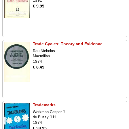
1991
€ 9.95
Trade Cycles: Theory and Evidence
Rau Nicholas
Macmillan
1974
€ 8.45
Trademarks
Werkman Casper J.
de Bussy J.H.
1974
€ 39.95