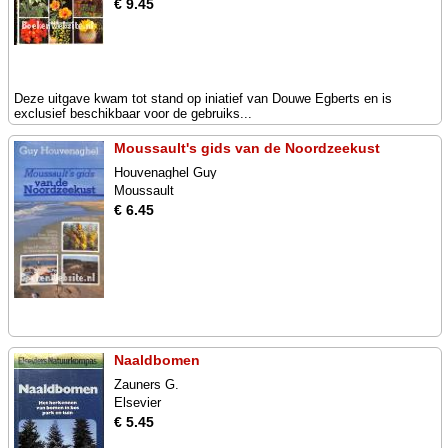
€ 9.45
Deze uitgave kwam tot stand op iniatief van Douwe Egberts en is
exclusief beschikbaar voor de gebruiks...
Moussault's gids van de Noordzeekust
Houvenaghel Guy
Moussault
€ 6.45
Naaldbomen
Zauners G.
Elsevier
€ 5.45