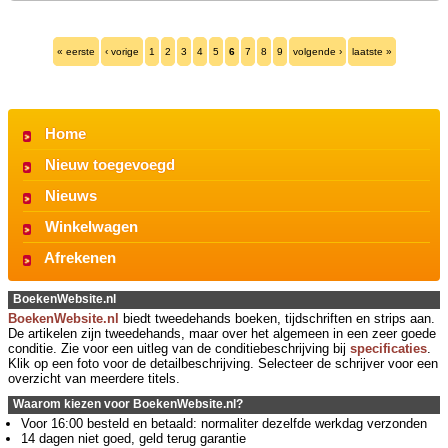
« eerste
‹ vorige
1
2
3
4
5
6
7
8
9
volgende ›
laatste »
Home
Nieuw toegevoegd
Nieuws
Winkelwagen
Afrekenen
BoekenWebsite.nl
BoekenWebsite.nl
biedt tweedehands boeken, tijdschriften en strips aan.
De artikelen zijn tweedehands, maar over het algemeen in een zeer goede
conditie. Zie voor een uitleg van de conditiebeschrijving bij
specificaties
.
Klik op een foto voor de detailbeschrijving. Selecteer de schrijver voor een
overzicht van meerdere titels.
Waarom kiezen voor BoekenWebsite.nl?
Voor 16:00 besteld en betaald: normaliter dezelfde werkdag verzonden
14 dagen niet goed, geld terug garantie