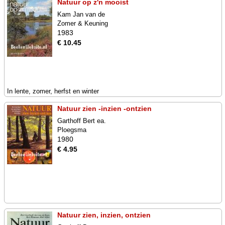
Natuur op z'n mooist
Kam Jan van de
Zomer & Keuning
1983
€ 10.45
In lente, zomer, herfst en winter
Natuur zien -inzien -ontzien
Garthoff Bert ea.
Ploegsma
1980
€ 4.95
Natuur zien, inzien, ontzien