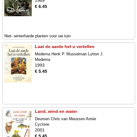
1989
€ 6.45
Niet- winterharde planten voor uw tuin
Laat de aarde het u vertellen
Medema Henk P. Musselman Lytton J.
Medema
1993
€ 5.45
Land, wind en water
Deursen Chris van Meussen Annie
Cyclone
2001
€ 5.45