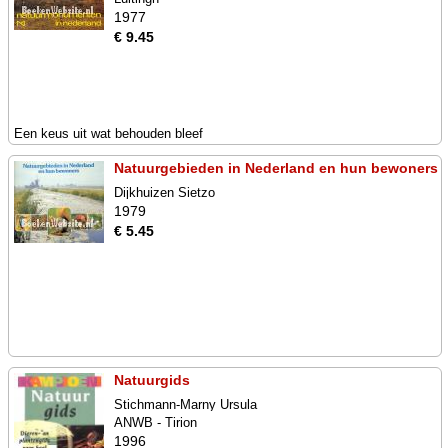
1977
€ 9.45
Een keus uit wat behouden bleef
Natuurgebieden in Nederland en hun bewoners
Dijkhuizen Sietzo
1979
€ 5.45
Natuurgids
Stichmann-Marny Ursula
ANWB - Tirion
1996