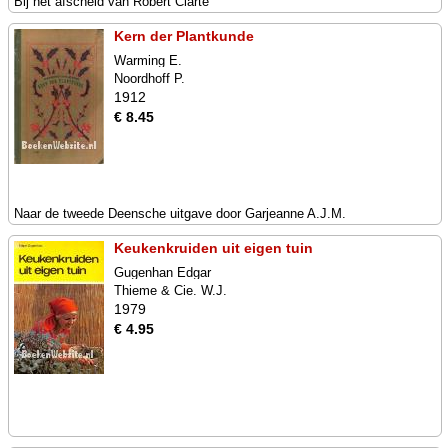
Bij het afscheid van Robert Clarte
Kern der Plantkunde
Warming E.
Noordhoff P.
1912
€ 8.45
Naar de tweede Deensche uitgave door Garjeanne A.J.M.
Keukenkruiden uit eigen tuin
Gugenhan Edgar
Thieme & Cie. W.J.
1979
€ 4.95