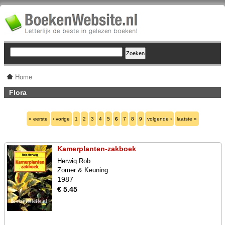
Home
Flora
« eerste
‹ vorige
1
2
3
4
5
6
7
8
9
volgende ›
laatste »
Kamerplanten-zakboek
Herwig Rob
Zomer & Keuning
1987
€ 5.45