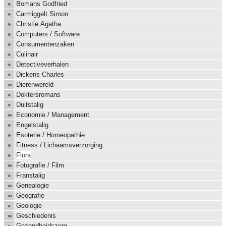
Bomans Godfried
Carmiggelt Simon
Christie Agatha
Computers / Software
Consumentenzaken
Culinair
Detectiveverhalen
Dickens Charles
Dierenwereld
Doktersromans
Duitstalig
Economie / Management
Engelstalig
Esoterie / Homeopathie
Fitness / Lichaamsverzorging
Flora
Fotografie / Film
Franstalig
Genealogie
Geografie
Geologie
Geschiedenis
Gezondheidszorg