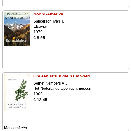
Noord-Amerika
Sanderson Ivan T.
Elsevier
1979
€ 8.95
Om een struik die palm werd
Bernet Kempers A.J.
Het Nederlands Openluchtmuseum
1966
€ 12.45
Monografieën