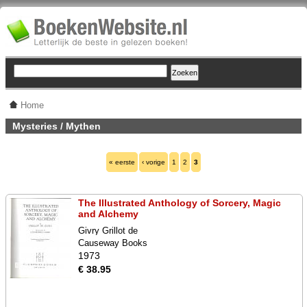
Home
Mysteries / Mythen
« eerste
‹ vorige
1
2
3
The Illustrated Anthology of Sorcery, Magic
and Alchemy
Givry Grillot de
Causeway Books
1973
€ 38.95