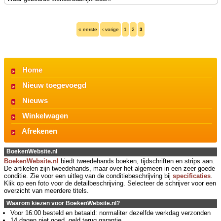
« eerste
‹ vorige
1
2
3
Home
Nieuw toegevoegd
Nieuws
Winkelwagen
Afrekenen
BoekenWebsite.nl
BoekenWebsite.nl
biedt tweedehands boeken, tijdschriften en strips aan.
De artikelen zijn tweedehands, maar over het algemeen in een zeer goede
conditie. Zie voor een uitleg van de conditiebeschrijving bij
specificaties
.
Klik op een foto voor de detailbeschrijving. Selecteer de schrijver voor een
overzicht van meerdere titels.
Waarom kiezen voor BoekenWebsite.nl?
Voor 16:00 besteld en betaald: normaliter dezelfde werkdag verzonden
14 dagen niet goed, geld terug garantie