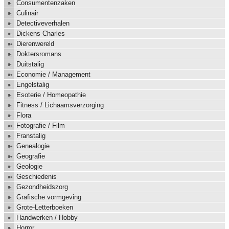
Consumentenzaken
Culinair
Detectiveverhalen
Dickens Charles
Dierenwereld
Doktersromans
Duitstalig
Economie / Management
Engelstalig
Esoterie / Homeopathie
Fitness / Lichaamsverzorging
Flora
Fotografie / Film
Franstalig
Genealogie
Geografie
Geologie
Geschiedenis
Gezondheidszorg
Grafische vormgeving
Grote-Letterboeken
Handwerken / Hobby
Horror