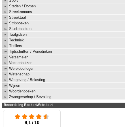
Sport
Steden / Dorpen
Streekromans
Streektaal
Stripboeken
Studieboeken
Taalgidsen
Techniek
Thrillers
Tijdschriften / Periodieken
Verzamelen
Vorstenhuizen
Wereldoorlogen
Wetenschap
Wetgeving / Belasting
Wijnen
Woordenboeken
Zwangerschap / Bevalling
Beoordeling BoekenWebsite.nl
9,1 / 10