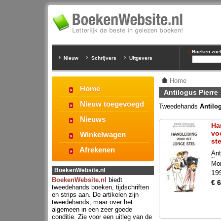
Boeken zoeke
Nieuw
Schrijvers
Uitgevers
Home
Home
Antilogus Pierre
Nieuw toegevoegd
Tweedehands
Antilo
Nieuws
Ha
vo
Winkelwagen
ste
Afrekenen
Ant
Fes
Mon
Lou
BoekenWebsite.nl
19
BoekenWebsite.nl
biedt
€ 6
tweedehands boeken, tijdschriften
en strips aan. De artikelen zijn
tweedehands, maar over het
algemeen in een zeer goede
conditie. Zie voor een uitleg van de