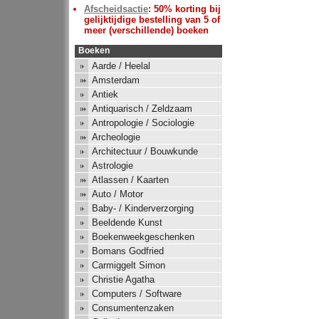
Afscheidsactie
: 50% korting bij
gelijktijdige bestelling van 5 of
meer (verschillende) boeken
Boeken
Aarde / Heelal
Amsterdam
Antiek
Antiquarisch / Zeldzaam
Antropologie / Sociologie
Archeologie
Architectuur / Bouwkunde
Astrologie
Atlassen / Kaarten
Auto / Motor
Baby- / Kinderverzorging
Beeldende Kunst
Boekenweekgeschenken
Bomans Godfried
Carmiggelt Simon
Christie Agatha
Computers / Software
Consumentenzaken