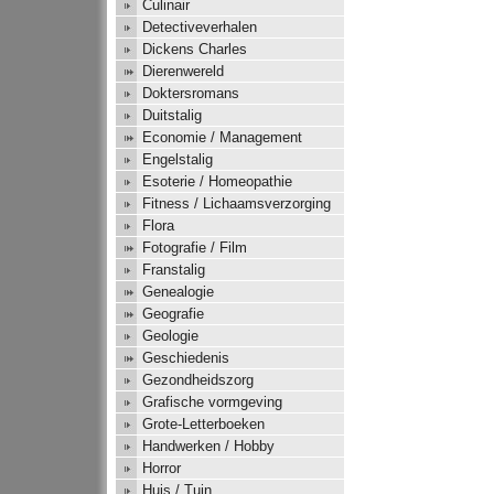
Culinair
Detectiveverhalen
Dickens Charles
Dierenwereld
Doktersromans
Duitstalig
Economie / Management
Engelstalig
Esoterie / Homeopathie
Fitness / Lichaamsverzorging
Flora
Fotografie / Film
Franstalig
Genealogie
Geografie
Geologie
Geschiedenis
Gezondheidszorg
Grafische vormgeving
Grote-Letterboeken
Handwerken / Hobby
Horror
Huis / Tuin