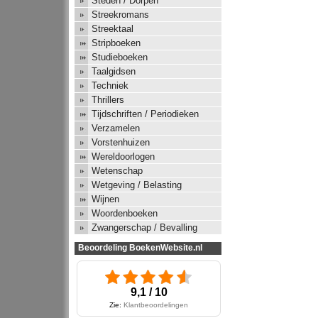
Steden / Dorpen
Streekromans
Streektaal
Stripboeken
Studieboeken
Taalgidsen
Techniek
Thrillers
Tijdschriften / Periodieken
Verzamelen
Vorstenhuizen
Wereldoorlogen
Wetenschap
Wetgeving / Belasting
Wijnen
Woordenboeken
Zwangerschap / Bevalling
Beoordeling BoekenWebsite.nl
9,1 / 10
Zie:
Klantbeoordelingen