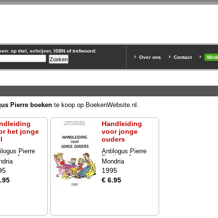
n: op titel, schrijver, ISBN of trefwoord:
Over ons
Contact
Win
gus Pierre boeken
te koop op BoekenWebsite.nl.
ndleiding
Handleiding
or het jonge
voor jonge
l
ouders
ilogus Pierre
Antilogus Pierre
tjens Jean-
Festjens Jean-
dria
Mondria
is
Louis
95
1995
.95
€ 6.95