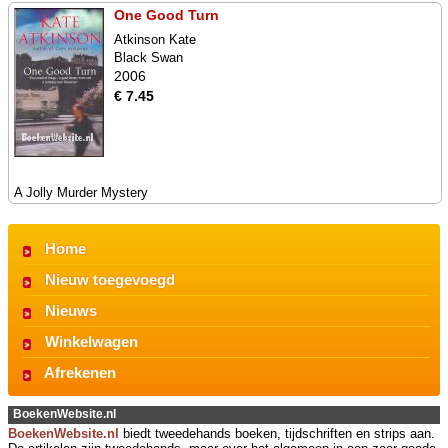
One Good Turn
Atkinson Kate
Black Swan
2006
€ 7.45
A Jolly Murder Mystery
Home
Nieuw toegevoegd
Nieuws
Winkelwagen
Afrekenen
BoekenWebsite.nl
BoekenWebsite.nl
biedt tweedehands boeken, tijdschriften en strips aan.