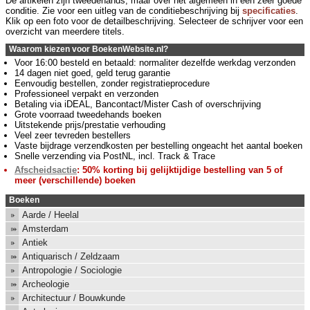
De artikelen zijn tweedehands, maar over het algemeen in een zeer goede
conditie. Zie voor een uitleg van de conditiebeschrijving bij
specificaties
.
Klik op een foto voor de detailbeschrijving. Selecteer de schrijver voor een
overzicht van meerdere titels.
Waarom kiezen voor BoekenWebsite.nl?
Voor 16:00 besteld en betaald: normaliter dezelfde werkdag verzonden
14 dagen niet goed, geld terug garantie
Eenvoudig bestellen, zonder registratieprocedure
Professioneel verpakt en verzonden
Betaling via iDEAL, Bancontact/Mister Cash of overschrijving
Grote voorraad tweedehands boeken
Uitstekende prijs/prestatie verhouding
Veel zeer tevreden bestellers
Vaste bijdrage verzendkosten per bestelling ongeacht het aantal boeken
Snelle verzending via PostNL, incl. Track & Trace
Afscheidsactie
: 50% korting bij gelijktijdige bestelling van 5 of
meer (verschillende) boeken
Boeken
Aarde / Heelal
Amsterdam
Antiek
Antiquarisch / Zeldzaam
Antropologie / Sociologie
Archeologie
Architectuur / Bouwkunde