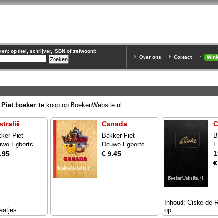
n: op titel, schrijver, ISBN of trefwoord:
Over ons
Contact
Win
 Piet boeken
te koop op BoekenWebsite.nl.
stralië
Canada
C
ker Piet
Bakker Piet
B
uwe Egberts
Douwe Egberts
E
1
.95
€ 9.45
€
Inhoud: Ciske de R
aatjes
op