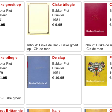
ske groeit op
Ciske trilogie
C
ker Piet
Bakker Piet
B
evier
Elsevier
E
61
1981
1
.95
€ 9.95
€
Inhoud: Ciske de Rat - Ciske groeit
Inhoud: Ciske de ra
op - Cis de man
- Cis de man.
ke trilogie
De slag
F
ker Piet
Bakker Piet
B
evier
Elsevier
D
79
1951
1
11.95
€ 10.95
€
 - Ciske groeit
oot-Brittannie
Italie
O