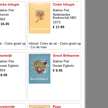
iske trilogie
Ciske trilogie
akker Piet
Bakker Piet
lsevier
Nederlandse
Boekenclub NBC
964
1973
 16.45
€ 17.95
t - Ciske groeit op
Inhoud: Ciske de rat - Ciske groeit op
- Cis de man.
rankrijk
Groot Brittannie
akker Piet
Bakker Piet
ouwe Egberts
Douwe Egberts
954
€ 9.45
 8.45
ostenrijk
Pepe