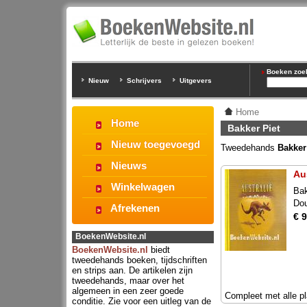
Boeken zoeke
Nieuw
Schrijvers
Uitgevers
Home
Home
Bakker Piet
Nieuw toegevoegd
Tweedehands
Bakker
Nieuws
Au
Winkelwagen
Bak
Do
Afrekenen
€ 9
BoekenWebsite.nl
BoekenWebsite.nl
biedt
tweedehands boeken, tijdschriften
en strips aan. De artikelen zijn
tweedehands, maar over het
algemeen in een zeer goede
Compleet met alle pl
conditie. Zie voor een uitleg van de