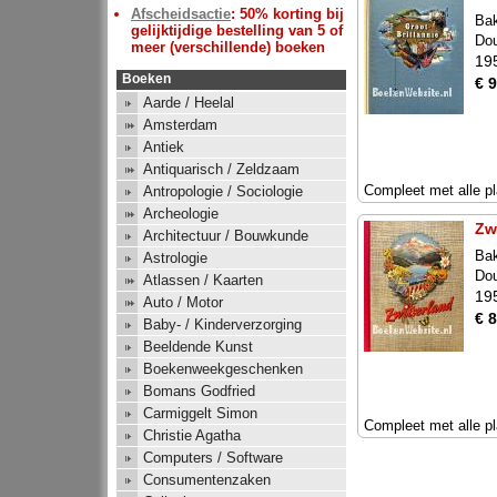
Afscheidsactie
: 50% korting bij
Bak
gelijktijdige bestelling van 5 of
Do
meer (verschillende) boeken
19
Boeken
€ 9
Aarde / Heelal
Amsterdam
Antiek
Antiquarisch / Zeldzaam
Compleet met alle pl
Antropologie / Sociologie
Archeologie
Zw
Architectuur / Bouwkunde
Bak
Astrologie
Do
Atlassen / Kaarten
19
Auto / Motor
€ 8
Baby- / Kinderverzorging
Beeldende Kunst
Boekenweekgeschenken
Bomans Godfried
Carmiggelt Simon
Compleet met alle pl
Christie Agatha
Computers / Software
Consumentenzaken