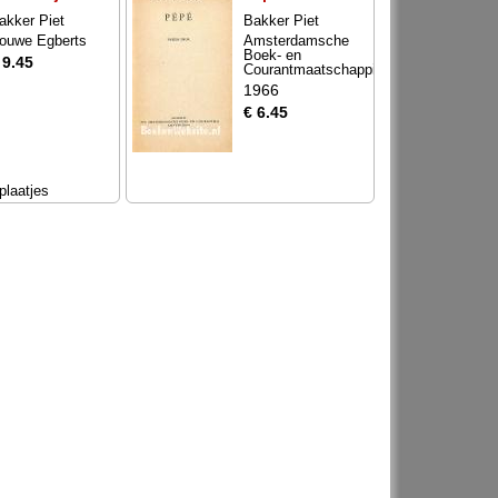
akker Piet
Bakker Piet
ouwe Egberts
Amsterdamsche
Boek- en
 9.45
Courantmaatschappij
1966
€ 6.45
plaatjes