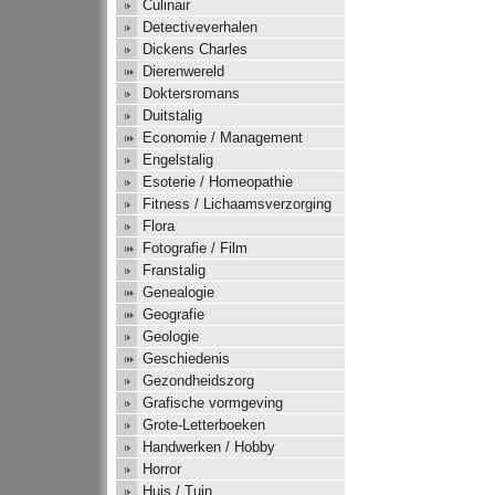
Culinair
Detectiveverhalen
Dickens Charles
Dierenwereld
Doktersromans
Duitstalig
Economie / Management
Engelstalig
Esoterie / Homeopathie
Fitness / Lichaamsverzorging
Flora
Fotografie / Film
Franstalig
Genealogie
Geografie
Geologie
Geschiedenis
Gezondheidszorg
Grafische vormgeving
Grote-Letterboeken
Handwerken / Hobby
Horror
Huis / Tuin