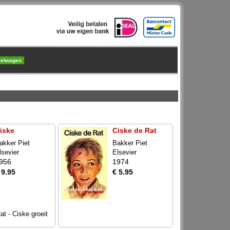
kelwagen
iske
Ciske de Rat
akker Piet
Bakker Piet
lsevier
Elsevier
956
1974
 9.95
€ 5.95
at - Ciske groeit