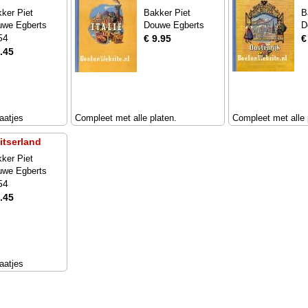
ker Piet
Bakker Piet
B
uwe Egberts
Douwe Egberts
D
54
€ 9.95
€
.45
aatjes
Compleet met alle platen.
Compleet met alle 
itserland
ker Piet
uwe Egberts
54
.45
aatjes