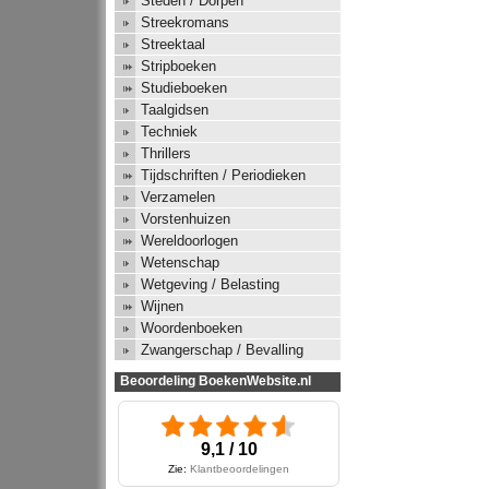
Steden / Dorpen
Streekromans
Streektaal
Stripboeken
Studieboeken
Taalgidsen
Techniek
Thrillers
Tijdschriften / Periodieken
Verzamelen
Vorstenhuizen
Wereldoorlogen
Wetenschap
Wetgeving / Belasting
Wijnen
Woordenboeken
Zwangerschap / Bevalling
Beoordeling BoekenWebsite.nl
9,1 / 10
Zie:
Klantbeoordelingen