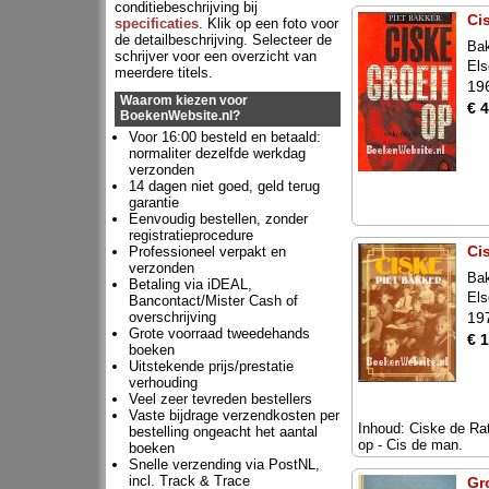
conditiebeschrijving bij
Ci
specificaties
. Klik op een foto voor
de detailbeschrijving. Selecteer de
Bak
schrijver voor een overzicht van
Els
meerdere titels.
19
Waarom kiezen voor
€ 4
BoekenWebsite.nl?
Voor 16:00 besteld en betaald:
normaliter dezelfde werkdag
verzonden
14 dagen niet goed, geld terug
garantie
Eenvoudig bestellen, zonder
registratieprocedure
Cis
Professioneel verpakt en
verzonden
Bak
Betaling via iDEAL,
Els
Bancontact/Mister Cash of
overschrijving
19
Grote voorraad tweedehands
€ 
boeken
Uitstekende prijs/prestatie
verhouding
Veel zeer tevreden bestellers
Vaste bijdrage verzendkosten per
Inhoud: Ciske de Rat
bestelling ongeacht het aantal
op - Cis de man.
boeken
Snelle verzending via PostNL,
incl. Track & Trace
Gr