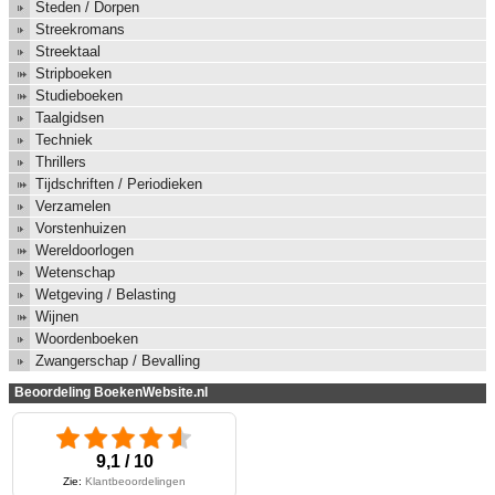
Steden / Dorpen
Streekromans
Streektaal
Stripboeken
Studieboeken
Taalgidsen
Techniek
Thrillers
Tijdschriften / Periodieken
Verzamelen
Vorstenhuizen
Wereldoorlogen
Wetenschap
Wetgeving / Belasting
Wijnen
Woordenboeken
Zwangerschap / Bevalling
Beoordeling BoekenWebsite.nl
9,1 / 10
Zie:
Klantbeoordelingen