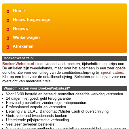
Home
Nieuw toegevoegd
Nieuws
Winkelwagen
Afrekenen
BoekenWebsite.nl
BoekenWebsite.nl
biedt tweedehands boeken, tijdschriften en strips aan.
De artikelen zijn tweedehands, maar over het algemeen in een zeer goede
conditie. Zie voor een uitleg van de conditiebeschrijving bij
specificaties
.
Klik op een foto voor de detailbeschrijving. Selecteer de schrijver voor een
overzicht van meerdere titels.
Waarom kiezen voor BoekenWebsite.nl?
Voor 16:00 besteld en betaald: normaliter dezelfde werkdag verzonden
14 dagen niet goed, geld terug garantie
Eenvoudig bestellen, zonder registratieprocedure
Professioneel verpakt en verzonden
Betaling via iDEAL, Bancontact/Mister Cash of overschrijving
Grote voorraad tweedehands boeken
Uitstekende prijs/prestatie verhouding
Veel zeer tevreden bestellers
Vaste bijdrage verzendkosten per bestelling ongeacht het aantal boeken