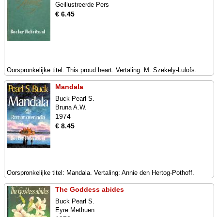
Geillustreerde Pers
€ 6.45
Oorspronkelijke titel: This proud heart. Vertaling: M. Szekely-Lulofs.
Mandala
Buck Pearl S.
Bruna A.W.
1974
€ 8.45
Oorspronkelijke titel: Mandala. Vertaling: Annie den Hertog-Pothoff.
The Goddess abides
Buck Pearl S.
Eyre Methuen