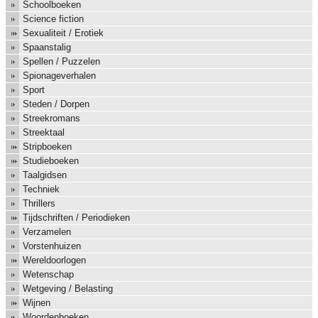
Schoolboeken
Science fiction
Sexualiteit / Erotiek
Spaanstalig
Spellen / Puzzelen
Spionageverhalen
Sport
Steden / Dorpen
Streekromans
Streektaal
Stripboeken
Studieboeken
Taalgidsen
Techniek
Thrillers
Tijdschriften / Periodieken
Verzamelen
Vorstenhuizen
Wereldoorlogen
Wetenschap
Wetgeving / Belasting
Wijnen
Woordenboeken