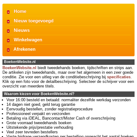
Home
Nieuw toegevoegd
Nieuws
Winkelwagen
Afrekenen
BoekenWebsite.nl
BoekenWebsite.nl
biedt tweedehands boeken, tijdschriften en strips aan.
De artikelen zijn tweedehands, maar over het algemeen in een zeer goede
conditie. Zie voor een uitleg van de conditiebeschrijving bij
specificaties
.
Klik op een foto voor de detailbeschrijving. Selecteer de schrijver voor een
overzicht van meerdere titels.
Waarom kiezen voor BoekenWebsite.nl?
Voor 16:00 besteld en betaald: normaliter dezelfde werkdag verzonden
14 dagen niet goed, geld terug garantie
Eenvoudig bestellen, zonder registratieprocedure
Professioneel verpakt en verzonden
Betaling via iDEAL, Bancontact/Mister Cash of overschrijving
Grote voorraad tweedehands boeken
Uitstekende prijs/prestatie verhouding
Veel zeer tevreden bestellers
Vaste bijdrage verzendkosten per bestelling ongeacht het aantal boeken