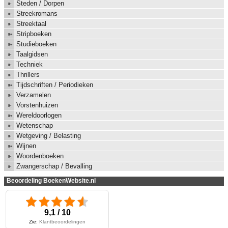
Steden / Dorpen
Streekromans
Streektaal
Stripboeken
Studieboeken
Taalgidsen
Techniek
Thrillers
Tijdschriften / Periodieken
Verzamelen
Vorstenhuizen
Wereldoorlogen
Wetenschap
Wetgeving / Belasting
Wijnen
Woordenboeken
Zwangerschap / Bevalling
Beoordeling BoekenWebsite.nl
9,1 / 10
Zie:
Klantbeoordelingen