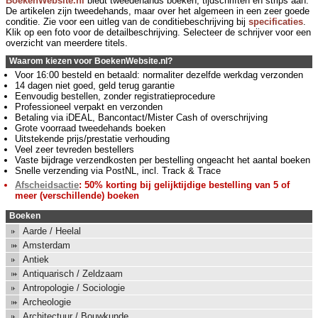
BoekenWebsite.nl
biedt tweedehands boeken, tijdschriften en strips aan.
De artikelen zijn tweedehands, maar over het algemeen in een zeer goede
conditie. Zie voor een uitleg van de conditiebeschrijving bij
specificaties
.
Klik op een foto voor de detailbeschrijving. Selecteer de schrijver voor een
overzicht van meerdere titels.
Waarom kiezen voor BoekenWebsite.nl?
Voor 16:00 besteld en betaald: normaliter dezelfde werkdag verzonden
14 dagen niet goed, geld terug garantie
Eenvoudig bestellen, zonder registratieprocedure
Professioneel verpakt en verzonden
Betaling via iDEAL, Bancontact/Mister Cash of overschrijving
Grote voorraad tweedehands boeken
Uitstekende prijs/prestatie verhouding
Veel zeer tevreden bestellers
Vaste bijdrage verzendkosten per bestelling ongeacht het aantal boeken
Snelle verzending via PostNL, incl. Track & Trace
Afscheidsactie
: 50% korting bij gelijktijdige bestelling van 5 of
meer (verschillende) boeken
Boeken
Aarde / Heelal
Amsterdam
Antiek
Antiquarisch / Zeldzaam
Antropologie / Sociologie
Archeologie
Architectuur / Bouwkunde