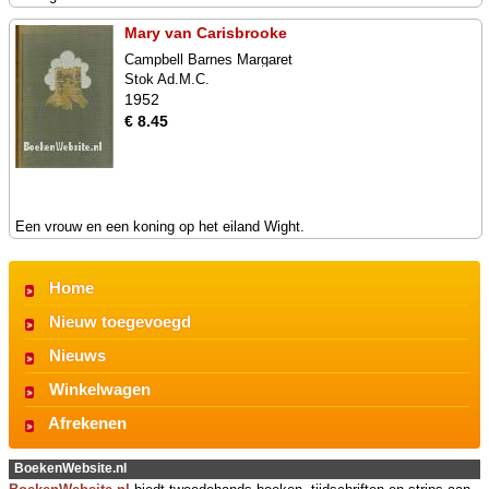
Mary van Carisbrooke
Campbell Barnes Margaret
Stok Ad.M.C.
1952
€ 8.45
Een vrouw en een koning op het eiland Wight.
Home
Nieuw toegevoegd
Nieuws
Winkelwagen
Afrekenen
BoekenWebsite.nl