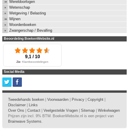
Wereldoorlogen
Wetenschap
Wetgeving / Belasting
Wijnen
Woordenboeken
Zwangerschap / Bevalling
Beoordeling BoekenWebsite.nl
9,1 / 10
Zie:
Klantbeoordelingen
Social Media
Tweedehands boeken
|
Voorwaarden
|
Privacy
|
Copyright
|
Disclaimer
|
Links
Over Ons
|
Contact
|
Veelgestelde Vragen
|
Sitemap
|
Winkelwagen
Prijzen zijn incl. 9% BTW. BoekenWebsite.nl is een project van
Brainwave Systems
.