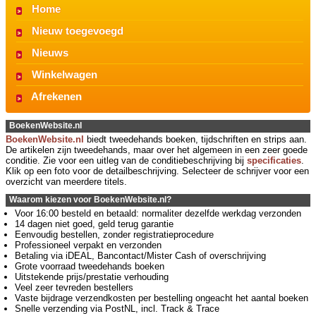
Home
Nieuw toegevoegd
Nieuws
Winkelwagen
Afrekenen
BoekenWebsite.nl
BoekenWebsite.nl
biedt tweedehands boeken, tijdschriften en strips aan.
De artikelen zijn tweedehands, maar over het algemeen in een zeer goede
conditie. Zie voor een uitleg van de conditiebeschrijving bij
specificaties
.
Klik op een foto voor de detailbeschrijving. Selecteer de schrijver voor een
overzicht van meerdere titels.
Waarom kiezen voor BoekenWebsite.nl?
Voor 16:00 besteld en betaald: normaliter dezelfde werkdag verzonden
14 dagen niet goed, geld terug garantie
Eenvoudig bestellen, zonder registratieprocedure
Professioneel verpakt en verzonden
Betaling via iDEAL, Bancontact/Mister Cash of overschrijving
Grote voorraad tweedehands boeken
Uitstekende prijs/prestatie verhouding
Veel zeer tevreden bestellers
Vaste bijdrage verzendkosten per bestelling ongeacht het aantal boeken
Snelle verzending via PostNL, incl. Track & Trace