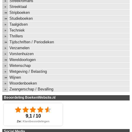
Streekromans
Streektaal
Stripboeken
Studieboeken
Taalgidsen
Techniek
Thrillers
Tijdschriften / Periodieken
Verzamelen
Vorstenhuizen
Wereldoorlogen
Wetenschap
Wetgeving / Belasting
Wijnen
Woordenboeken
Zwangerschap / Bevalling
Beoordeling BoekenWebsite.nl
9,1 / 10
Zie:
Klantbeoordelingen
Social Media