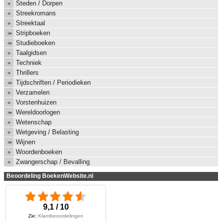
Steden / Dorpen
Streekromans
Streektaal
Stripboeken
Studieboeken
Taalgidsen
Techniek
Thrillers
Tijdschriften / Periodieken
Verzamelen
Vorstenhuizen
Wereldoorlogen
Wetenschap
Wetgeving / Belasting
Wijnen
Woordenboeken
Zwangerschap / Bevalling
Beoordeling BoekenWebsite.nl
9,1 / 10
Zie:
Klantbeoordelingen