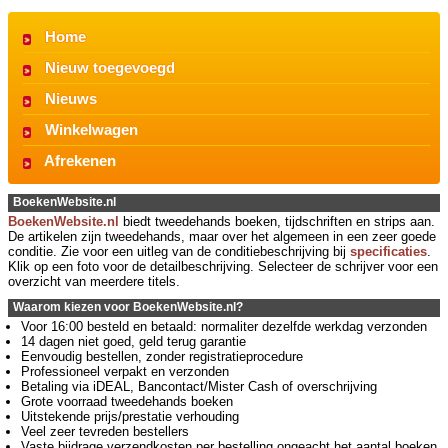
Home
Nieuw toegevoegd
Nieuws
Winkelwagen
Afrekenen
BoekenWebsite.nl
BoekenWebsite.nl
biedt tweedehands boeken, tijdschriften en strips aan.
De artikelen zijn tweedehands, maar over het algemeen in een zeer goede
conditie. Zie voor een uitleg van de conditiebeschrijving bij
specificaties
.
Klik op een foto voor de detailbeschrijving. Selecteer de schrijver voor een
overzicht van meerdere titels.
Waarom kiezen voor BoekenWebsite.nl?
Voor 16:00 besteld en betaald: normaliter dezelfde werkdag verzonden
14 dagen niet goed, geld terug garantie
Eenvoudig bestellen, zonder registratieprocedure
Professioneel verpakt en verzonden
Betaling via iDEAL, Bancontact/Mister Cash of overschrijving
Grote voorraad tweedehands boeken
Uitstekende prijs/prestatie verhouding
Veel zeer tevreden bestellers
Vaste bijdrage verzendkosten per bestelling ongeacht het aantal boeken