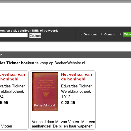
n: op titel, schrijver, ISBN of trefwoord:
Over ons
Contact
Win
r
es Tickner boeken
te koop op BoekenWebsite.nl.
t verhaal van
Het verhaal van
 honingbij
de honingbij
ardes Tickner
Edwardes Tickner
eldbibliotheek
Wereldbibliotheek
24
1912
15.95
€ 28.45
Vertaald door M. van Vloten. Met een
 Vloten
aanhangsel 'De bij en haar wapenen'