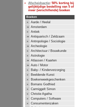
Afscheidsactie
: 50% korting bij
gelijktijdige bestelling van 5 of
meer (verschillende) boeken
Boeken
Aarde / Heelal
Amsterdam
Antiek
Antiquarisch / Zeldzaam
Antropologie / Sociologie
Archeologie
Architectuur / Bouwkunde
Astrologie
Atlassen / Kaarten
Auto / Motor
Baby- / Kinderverzorging
Beeldende Kunst
Boekenweekgeschenken
Bomans Godfried
Carmiggelt Simon
Christie Agatha
Computers / Software
Consumentenzaken