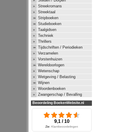
Steden / Dorpen
Streekromans
Streektaal
Stripboeken
Studieboeken
Taalgidsen
Techniek
Thrillers
Tijdschriften / Periodieken
Verzamelen
Vorstenhuizen
Wereldoorlogen
Wetenschap
Wetgeving / Belasting
Wijnen
Woordenboeken
Zwangerschap / Bevalling
Beoordeling BoekenWebsite.nl
9,1 / 10
Zie:
Klantbeoordelingen