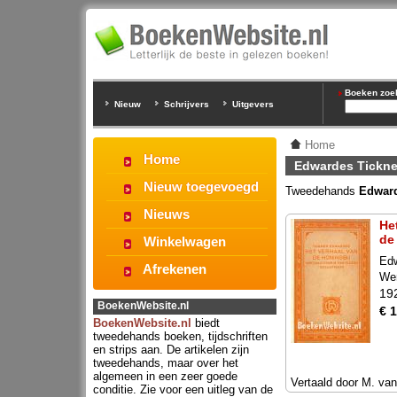
Boeken zoeke
Nieuw
Schrijvers
Uitgevers
Home
Home
Edwardes Tickne
Nieuw toegevoegd
Tweedehands
Edward
Nieuws
He
de
Winkelwagen
Edw
Afrekenen
Wer
19
BoekenWebsite.nl
€ 
BoekenWebsite.nl
biedt
tweedehands boeken, tijdschriften
en strips aan. De artikelen zijn
tweedehands, maar over het
algemeen in een zeer goede
Vertaald door M. van
conditie. Zie voor een uitleg van de