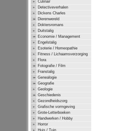
Culinair
Detectiveverhalen
Dickens Charles
Dierenwereld
Doktersromans
Duitstalig
Economie / Management
Engelstalig
Esoterie / Homeopathie
Fitness / Lichaamsverzorging
Flora
Fotografie / Film
Franstalig
Genealogie
Geografie
Geologie
Geschiedenis
Gezondheidszorg
Grafische vormgeving
Grote-Letterboeken
Handwerken / Hobby
Horror
Huis / Tuin