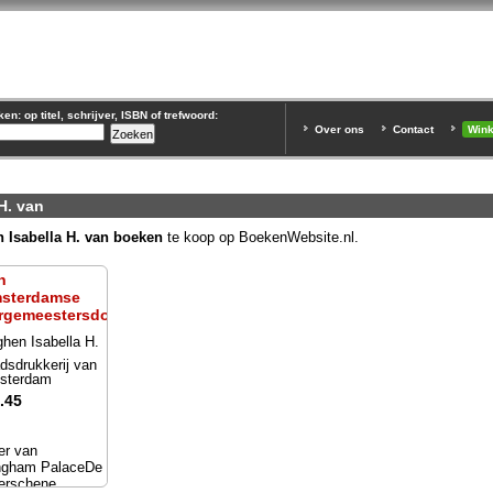
n: op titel, schrijver, ISBN of trefwoord:
Over ons
Contact
Win
H. van
 Isabella H. van boeken
te koop op BoekenWebsite.nl.
n
sterdamse
rgemeestersdochter
hen Isabella H.
n
dsdrukkerij van
sterdam
.45
er van
ngham PalaceDe
erschene...