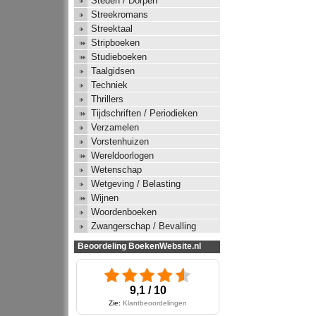
Steden / Dorpen
Streekromans
Streektaal
Stripboeken
Studieboeken
Taalgidsen
Techniek
Thrillers
Tijdschriften / Periodieken
Verzamelen
Vorstenhuizen
Wereldoorlogen
Wetenschap
Wetgeving / Belasting
Wijnen
Woordenboeken
Zwangerschap / Bevalling
Beoordeling BoekenWebsite.nl
9,1 / 10
Zie:
Klantbeoordelingen