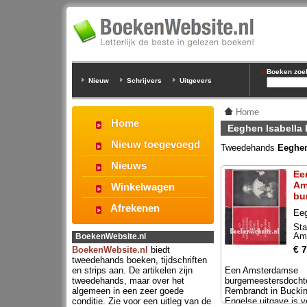
Boeken zoeke
Nieuw
Schrijvers
Uitgevers
Home
Home
Eeghen Isabella 
Nieuw toegevoegd
Tweedehands
Eeghen
Nieuws
Ee
Am
Winkelwagen
bu
Afrekenen
Eeg
va
Sta
Am
BoekenWebsite.nl
€ 7
BoekenWebsite.nl
biedt
tweedehands boeken, tijdschriften
en strips aan. De artikelen zijn
Een Amsterdamse
tweedehands, maar over het
burgemeestersdocht
algemeen in een zeer goede
Rembrandt in Bucki
conditie. Zie voor een uitleg van de
Engelse uitgave is v