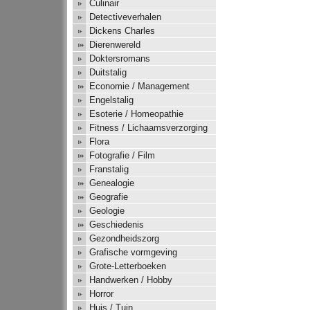
Culinair
Detectiveverhalen
Dickens Charles
Dierenwereld
Doktersromans
Duitstalig
Economie / Management
Engelstalig
Esoterie / Homeopathie
Fitness / Lichaamsverzorging
Flora
Fotografie / Film
Franstalig
Genealogie
Geografie
Geologie
Geschiedenis
Gezondheidszorg
Grafische vormgeving
Grote-Letterboeken
Handwerken / Hobby
Horror
Huis / Tuin